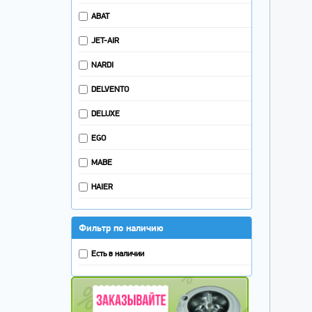
ABAT
JET-AIR
NARDI
DELVENTO
DELUXE
EGO
MABE
HAIER
Фильтр по наличию
Есть в наличии