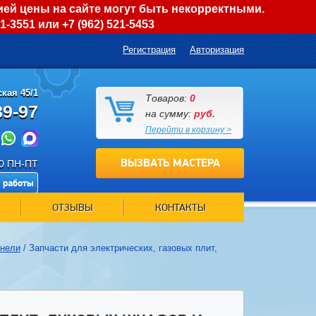
ией цены на сайте могут быть некорректными.
01-3551
или
+7 (962) 521-5453
Регистрация
Авторизация
кая 45/1
Товаров:
0
89-97
на сумму:
руб.
Перейти в корзину >
ВЫЗВАТЬ МАСТЕРА
00 ПН-ПТ
 работы
ОТЗЫВЫ
КОНТАКТЫ
анели
/
Запчасти для электрических, газовых плит,