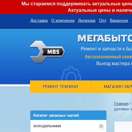
Мы стараемся поддерживать актуальные цены 
Актуальные цены и наличи
Доставка
О компании
Дилерам
Опт
Вакансии
МЕГАБЫТ
Ремонт и запчасти к б
Авторизованный серв
Выезд мастера 
РЕМОНТ ТЕХНИКИ
МАГАЗИН ЗАП
Главная
/
духовых 
Каталог запасных частей
ХОЛОДИЛЬНИКИ