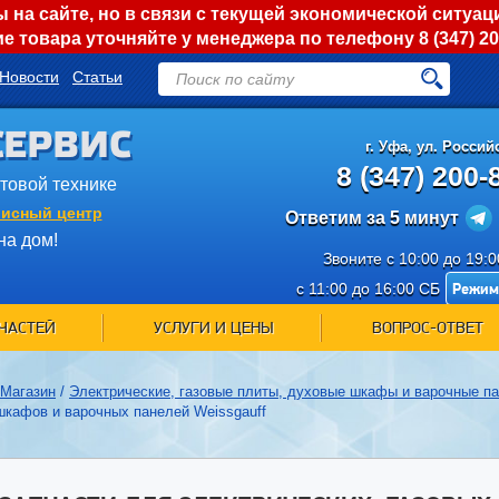
на сайте, но в связи с текущей экономической ситуац
е товара уточняйте у менеджера по телефону
8 (347) 2
Новости
Статьи
СЕРВИС
г.
Уфа
,
ул. Российс
8 (347) 200-
ытовой технике
исный центр
Ответим за 5 минут
на дом!
Звоните с 10:00 до 19:
Режим
с 11:00 до 16:00 СБ
ЧАСТЕЙ
УСЛУГИ И ЦЕНЫ
ВОПРОС-ОТВЕТ
Магазин
/
Электрические, газовые плиты, духовые шкафы и варочные п
шкафов и варочных панелей Weissgauff