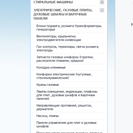
СТИРАЛЬНЫЕ МАШИНЫ
ЭЛЕКТРИЧЕСКИЕ, ГАЗОВЫЕ ПЛИТЫ,
ДУХОВЫЕ ШКАФЫ И ВАРОЧНЫЕ
ПАНЕЛИ
Блоки поджига, розжига (трансформаторы,
генераторы)
Вентиляторы, крыльчатки,
электродвигатели конвекции
Газ-контроль, термопары, свечи розжига,
электроды
Запчасти газовых конфорок (горелки,
рассекатели пламени, крышки)
Колодки клеммные
Конфорки электрические (чугунные,
стеклокерамические)
Краны газовые
Лампы освещения, индикации, плафоны
для плит, духовых шкафов и варочных
панелей
Направляющие противней, решеток,
держатели
Насосы, помпы
Панели управления для плит и духовых
шкафов