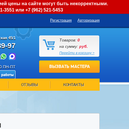
ией цены на сайте могут быть некорректными.
01-3551
или
+7 (962) 521-5453
Регистрация
Авторизация
кая 45/1
Товаров:
0
89-97
на сумму:
руб.
Перейти в корзину >
ВЫЗВАТЬ МАСТЕРА
00 ПН-ПТ
 работы
ОТЗЫВЫ
КОНТАКТЫ
И