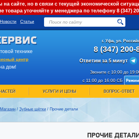
на сайте, но в связи с текущей экономической ситуац
е товара уточняйте у менеджера по телефону
8 (347) 2
Новости
Статьи
СЕРВИС
г.
Уфа
,
ул. Российс
8 (347) 200-
ытовой технике
исный центр
Ответим за 5 минут
на дом!
Звоните с 10:00 до 19:
Режим
с 11:00 до 16:00 СБ
ЧАСТЕЙ
УСЛУГИ И ЦЕНЫ
ВОПРОС-ОТВЕТ
Магазин
/
Зубные щётки
/
Прочие детали
ПРОЧИЕ ДЕТАЛ