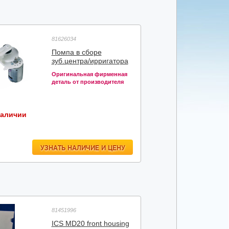
81626034
Помпа в сборе
зуб.центра/ирригатора
Оригинальная фирменная
деталь от производителя
наличии
УЗНАТЬ НАЛИЧИЕ И ЦЕНУ
81451996
ICS MD20 front housing