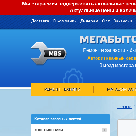
Мы стараемся поддерживать актуальные цены 
Актуальные цены и наличи
Доставка
О компании
Дилерам
Опт
Вакансии
МЕГАБЫТ
Ремонт и запчасти к б
Авторизованный серв
Выезд мастера 
РЕМОНТ ТЕХНИКИ
МАГАЗИН ЗАП
Главная
/
Каталог запасных частей
ХОЛОДИЛЬНИКИ