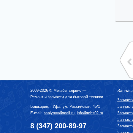
Запчас
2009-2026 ©
Мегабытсервис
—
Ремонт и запчасти для бытовой техники
Запчаст
Башкирия, г.
Уфа
,
ул. Российская, 45/1
Запчаст
E-mail:
asalynov@mail.ru
,
info@mbs02.ru
Запчаст
Запчаст
8 (347) 200-89-97
Запчаст
Запчаст