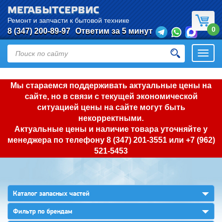
МЕГАБЫТСЕРВИС
Ремонт и запчасти к бытовой технике
0
8 (347) 200-89-97
Ответим за 5 минут
Откры
нави
Мы стараемся поддерживать актуальные цены на
сайте, но в связи с текущей экономической
ситуацией цены на сайте могут быть
некорректными.
Актуальные цены и наличие товара уточняйте у
менеджера по телефону
8 (347) 201-3551
или
+7 (962)
521-5453
▼
Каталог запасных частей
▼
Фильтр по брендам