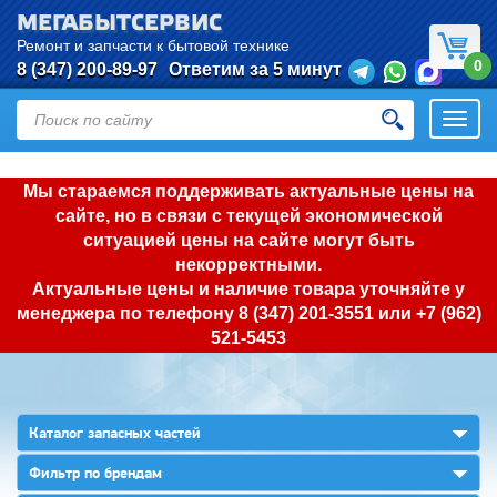
МЕГАБЫТСЕРВИС
Ремонт и запчасти к бытовой технике
0
8 (347) 200-89-97
Ответим за 5 минут
Откры
нави
Мы стараемся поддерживать актуальные цены на
сайте, но в связи с текущей экономической
ситуацией цены на сайте могут быть
некорректными.
Актуальные цены и наличие товара уточняйте у
менеджера по телефону
8 (347) 201-3551
или
+7 (962)
521-5453
▼
Каталог запасных частей
▼
Фильтр по брендам