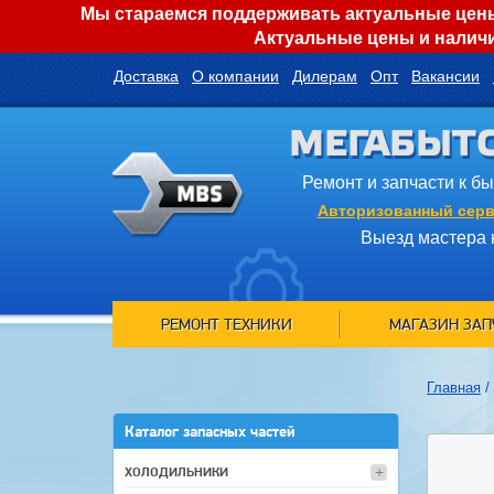
Мы стараемся поддерживать актуальные цены 
Актуальные цены и наличи
Доставка
О компании
Дилерам
Опт
Вакансии
МЕГАБЫТ
Ремонт и запчасти к б
Авторизованный серв
Выезд мастера 
РЕМОНТ ТЕХНИКИ
МАГАЗИН ЗАП
Главная
/
Каталог запасных частей
ХОЛОДИЛЬНИКИ