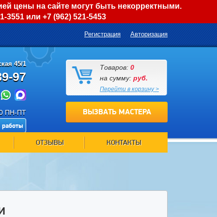
ией цены на сайте могут быть некорректными.
01-3551
или
+7 (962) 521-5453
Регистрация
Авторизация
кая 45/1
Товаров:
0
89-97
на сумму:
руб.
Перейти в корзину >
ВЫЗВАТЬ МАСТЕРА
00 ПН-ПТ
 работы
ОТЗЫВЫ
КОНТАКТЫ
И