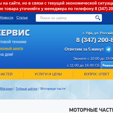
на сайте, но в связи с текущей экономической ситуац
е товара уточняйте у менеджера по телефону
8 (347) 2
Новости
Статьи
СЕРВИС
г.
Уфа
,
ул. Российс
8 (347) 200-
ытовой технике
исный центр
Ответим за 5 минут
на дом!
Звоните с 10:00 до 19:
Режим
с 11:00 до 16:00 СБ
ЧАСТЕЙ
УСЛУГИ И ЦЕНЫ
ВОПРОС-ОТВЕТ
Магазин
/
Зубные щётки
/
Моторные части
МОТОРНЫЕ ЧАСТ