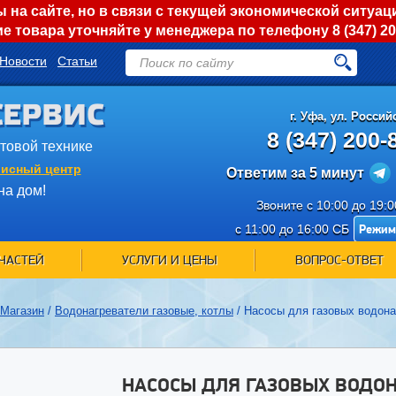
на сайте, но в связи с текущей экономической ситуац
е товара уточняйте у менеджера по телефону
8 (347) 2
Новости
Статьи
СЕРВИС
г.
Уфа
,
ул. Российс
8 (347) 200-
ытовой технике
исный центр
Ответим за 5 минут
на дом!
Звоните с 10:00 до 19:
Режим
с 11:00 до 16:00 СБ
ЧАСТЕЙ
УСЛУГИ И ЦЕНЫ
ВОПРОС-ОТВЕТ
Магазин
/
Водонагреватели газовые, котлы
/
Насосы для газовых водона
НАСОСЫ ДЛЯ ГАЗОВЫХ ВОДО