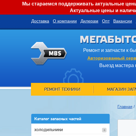
Мы стараемся поддерживать актуальные цены 
Актуальные цены и наличи
Доставка
О компании
Дилерам
Опт
Вакансии
МЕГАБЫТ
Ремонт и запчасти к б
Авторизованный серв
Выезд мастера 
РЕМОНТ ТЕХНИКИ
МАГАЗИН ЗАП
Главная
/
Каталог запасных частей
ХОЛОДИЛЬНИКИ