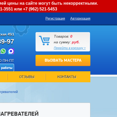
ией цены на сайте могут быть некорректными.
01-3551
или
+7 (962) 521-5453
Регистрация
Авторизация
кая 45/1
Товаров:
0
89-97
на сумму:
руб.
Перейти в корзину >
ВЫЗВАТЬ МАСТЕРА
00 ПН-ПТ
 работы
ОТЗЫВЫ
КОНТАКТЫ
гревателей
НАГРЕВАТЕЛЕЙ