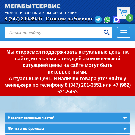
МЕГАБЫТСЕРВИС
Ремонт и запчасти к бытовой технике
0
8 (347) 200-89-97
Ответим за 5 минут
Откры
нави
Мы стараемся поддерживать актуальные цены на
сайте, но в связи с текущей экономической
ситуацией цены на сайте могут быть
некорректными.
Актуальные цены и наличие товара уточняйте у
менеджера по телефону
8 (347) 201-3551
или
+7 (962)
521-5453
▼
Каталог запасных частей
▼
Фильтр по брендам