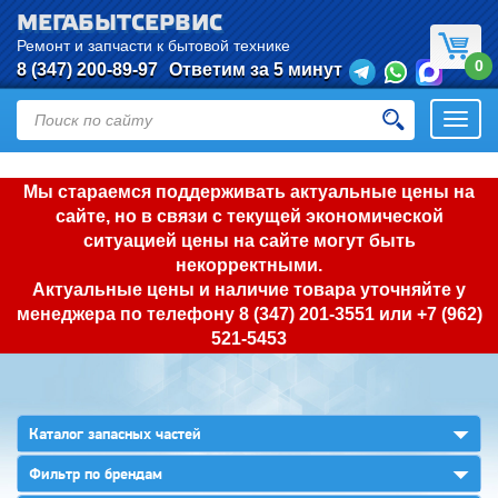
МЕГАБЫТСЕРВИС
Ремонт и запчасти к бытовой технике
0
8 (347) 200-89-97
Ответим за 5 минут
Откры
нави
Мы стараемся поддерживать актуальные цены на
сайте, но в связи с текущей экономической
ситуацией цены на сайте могут быть
некорректными.
Актуальные цены и наличие товара уточняйте у
менеджера по телефону
8 (347) 201-3551
или
+7 (962)
521-5453
▼
Каталог запасных частей
▼
Фильтр по брендам