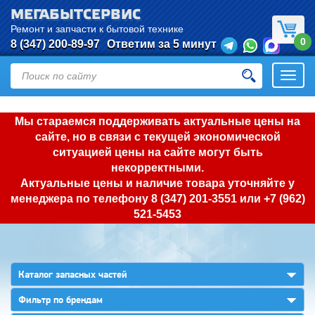
МЕГАБЫТСЕРВИС
Ремонт и запчасти к бытовой технике
0
8 (347) 200-89-97
Ответим за 5 минут
Откры
нави
Мы стараемся поддерживать актуальные цены на
сайте, но в связи с текущей экономической
ситуацией цены на сайте могут быть
некорректными.
Актуальные цены и наличие товара уточняйте у
менеджера по телефону
8 (347) 201-3551
или
+7 (962)
521-5453
▼
Каталог запасных частей
▼
Фильтр по брендам