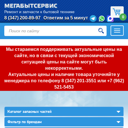
МЕГАБЫТСЕРВИС
Ремонт и запчасти к бытовой технике
0
8 (347) 200-89-97
Ответим за 5 минут
Откры
нави
Мы стараемся поддерживать актуальные цены на
сайте, но в связи с текущей экономической
ситуацией цены на сайте могут быть
некорректными.
Актуальные цены и наличие товара уточняйте у
менеджера по телефону
8 (347) 201-3551
или
+7 (962)
521-5453
▼
Каталог запасных частей
▼
Фильтр по брендам