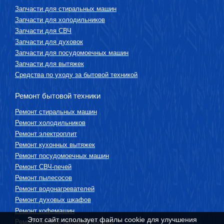
Запчасти для стиральных машин
Запчасти для холодильников
Запчасти для СВЧ
Запчасти для духовок
Запчасти для посудомоечных машин
Запчасти для вытяжек
Средства по уходу за бытовой техникой
Ремонт бытовой техники
Ремонт стиральных машин
Ремонт холодильников
Ремонт электроплит
Ремонт кухонных вытяжек
Ремонт посудомоечных машин
Ремонт СВЧ-печей
Ремонт пылесосов
Ремонт водонагревателей
Ремонт духовых шкафов
Ремонт кофемашин
Этот сайт использует файлы cookie для улучшения
Ремонт мелкой бытовой техники