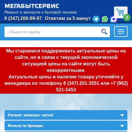
МЕГАБЫТСЕРВИС
Ремонт и запчасти к бытовой технике
0
8 (347) 200-89-97
Ответим за 5 минут
Откры
нави
Мы стараемся поддерживать актуальные цены на
сайте, но в связи с текущей экономической
ситуацией цены на сайте могут быть
некорректными.
Актуальные цены и наличие товара уточняйте у
менеджера по телефону
8 (347) 201-3551
или
+7 (962)
521-5453
▼
Каталог запасных частей
▼
Фильтр по брендам