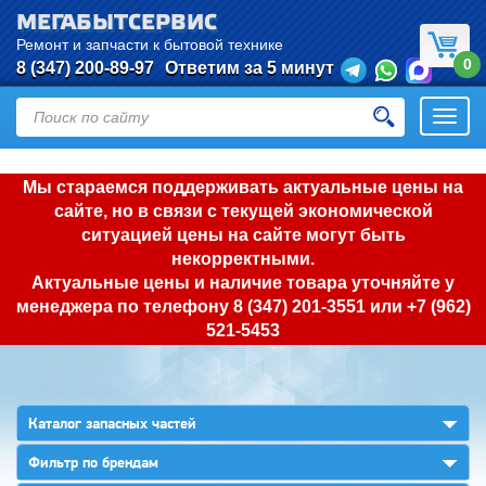
МЕГАБЫТСЕРВИС
Ремонт и запчасти к бытовой технике
0
8 (347) 200-89-97
Ответим за 5 минут
Откры
нави
Мы стараемся поддерживать актуальные цены на
сайте, но в связи с текущей экономической
ситуацией цены на сайте могут быть
некорректными.
Актуальные цены и наличие товара уточняйте у
менеджера по телефону
8 (347) 201-3551
или
+7 (962)
521-5453
▼
Каталог запасных частей
▼
Фильтр по брендам