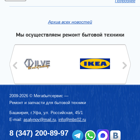
Подробнее
Архив всех новостей
Мы осуществляем ремонт бытовой техники
2009-2026 ©
Мегабытсервис
—
Ремонт и запчасти для бытовой техники
Башкирия, г.
Уфа
,
ул. Российская, 45/1
E-mail:
asalynov@mail.ru
,
info@mbs02.ru
8 (347) 200-89-97