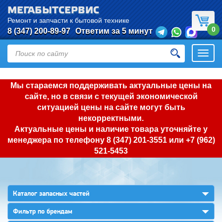
МЕГАБЫТСЕРВИС
Ремонт и запчасти к бытовой технике
0
8 (347) 200-89-97
Ответим за 5 минут
Откры
нави
Мы стараемся поддерживать актуальные цены на
сайте, но в связи с текущей экономической
ситуацией цены на сайте могут быть
некорректными.
Актуальные цены и наличие товара уточняйте у
менеджера по телефону
8 (347) 201-3551
или
+7 (962)
521-5453
▼
Каталог запасных частей
▼
Фильтр по брендам