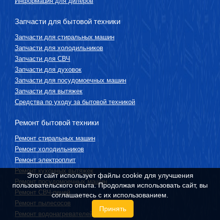
Информация для дилеров
Запчасти для бытовой техники
Запчасти для стиральных машин
Запчасти для холодильников
Запчасти для СВЧ
Запчасти для духовок
Запчасти для посудомоечных машин
Запчасти для вытяжек
Средства по уходу за бытовой техникой
Ремонт бытовой техники
Ремонт стиральных машин
Ремонт холодильников
Ремонт электроплит
Ремонт кухонных вытяжек
Этот сайт использует файлы cookie для улучшения
Ремонт посудомоечных машин
пользовательского опыта. Продолжая использовать сайт, вы
Ремонт СВЧ-печей
соглашаетесь с их использованием.
Ремонт пылесосов
Принять
Ремонт водонагревателей