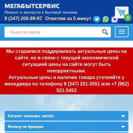
МЕГАБЫТСЕРВИС
Ремонт и запчасти к бытовой технике
0
8 (347) 200-89-97
Ответим за 5 минут
Откры
нави
Мы стараемся поддерживать актуальные цены на
сайте, но в связи с текущей экономической
ситуацией цены на сайте могут быть
некорректными.
Актуальные цены и наличие товара уточняйте у
менеджера по телефону
8 (347) 201-3551
или
+7 (962)
521-5453
▼
Каталог запасных частей
▼
Фильтр по брендам