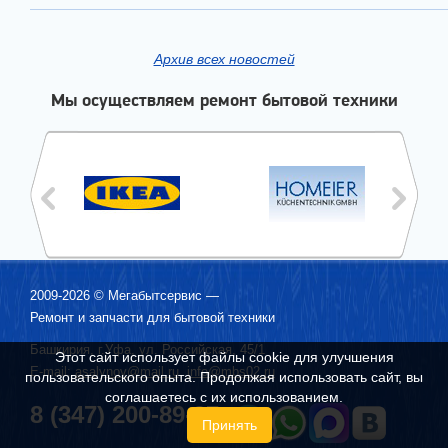
Архив всех новостей
Мы осуществляем ремонт бытовой техники
2009-2026 ©
Мегабытсервис
—
Ремонт и запчасти для бытовой техники
Башкирия, г.
Уфа
,
ул. Российская, 45/1
Этот сайт использует файлы cookie для улучшения
E-mail:
asalynov@mail.ru
,
info@mbs02.ru
пользовательского опыта. Продолжая использовать сайт, вы
соглашаетесь с их использованием.
8 (347) 200-89-97
Принять