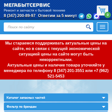
МЕГАБЫТСЕРВИС
Ремонт и запчасти к бытовой технике
0
8 (347) 200-89-97
Ответим за 5 минут
Откры
нави
Мы стараемся поддерживать актуальные цены на
сайте, но в связи с текущей экономической
ситуацией цены на сайте могут быть
некорректными.
Актуальные цены и наличие товара уточняйте у
менеджера по телефону
8 (347) 201-3551
или
+7 (962)
521-5453
▼
Каталог запасных частей
▼
Фильтр по брендам