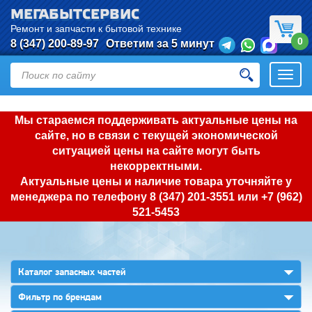
МЕГАБЫТСЕРВИС
Ремонт и запчасти к бытовой технике
0
8 (347) 200-89-97
Ответим за 5 минут
Откры
нави
Мы стараемся поддерживать актуальные цены на
сайте, но в связи с текущей экономической
ситуацией цены на сайте могут быть
некорректными.
Актуальные цены и наличие товара уточняйте у
менеджера по телефону
8 (347) 201-3551
или
+7 (962)
521-5453
▼
Каталог запасных частей
▼
Фильтр по брендам