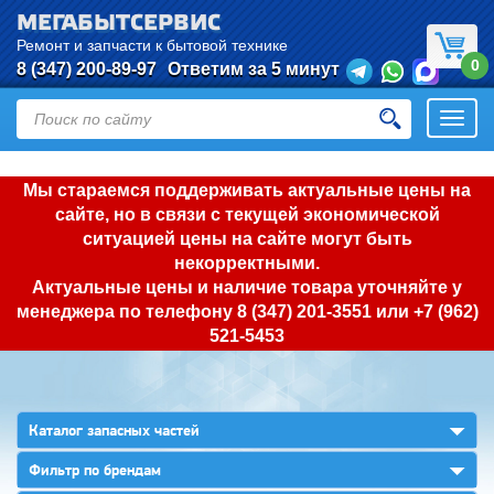
МЕГАБЫТСЕРВИС
Ремонт и запчасти к бытовой технике
0
8 (347) 200-89-97
Ответим за 5 минут
Откры
нави
Мы стараемся поддерживать актуальные цены на
сайте, но в связи с текущей экономической
ситуацией цены на сайте могут быть
некорректными.
Актуальные цены и наличие товара уточняйте у
менеджера по телефону
8 (347) 201-3551
или
+7 (962)
521-5453
▼
Каталог запасных частей
▼
Фильтр по брендам