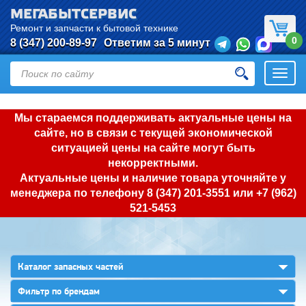
МЕГАБЫТСЕРВИС
Ремонт и запчасти к бытовой технике
0
8 (347) 200-89-97
Ответим за 5 минут
Откры
нави
Мы стараемся поддерживать актуальные цены на
сайте, но в связи с текущей экономической
ситуацией цены на сайте могут быть
некорректными.
Актуальные цены и наличие товара уточняйте у
менеджера по телефону
8 (347) 201-3551
или
+7 (962)
521-5453
▼
Каталог запасных частей
▼
Фильтр по брендам