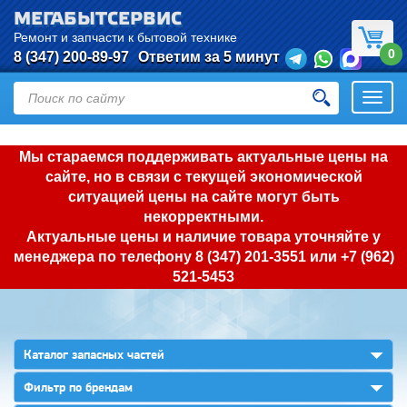
МЕГАБЫТСЕРВИС
Ремонт и запчасти к бытовой технике
0
8 (347) 200-89-97
Ответим за 5 минут
Откры
нави
Мы стараемся поддерживать актуальные цены на
сайте, но в связи с текущей экономической
ситуацией цены на сайте могут быть
некорректными.
Актуальные цены и наличие товара уточняйте у
менеджера по телефону
8 (347) 201-3551
или
+7 (962)
521-5453
▼
Каталог запасных частей
▼
Фильтр по брендам