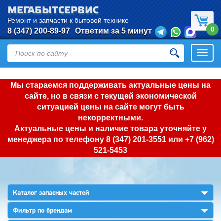
МЕГАБЫТСЕРВИС
Ремонт и запчасти к бытовой технике
0
8 (347) 200-89-97
Ответим за 5 минут
Откры
нави
Мы стараемся поддерживать актуальные цены на
сайте, но в связи с текущей экономической
ситуацией цены на сайте могут быть
некорректными.
Актуальные цены и наличие товара уточняйте у
менеджера по телефону
8 (347) 201-3551
или
+7 (962)
521-5453
▼
Каталог запасных частей
▼
Фильтр по брендам