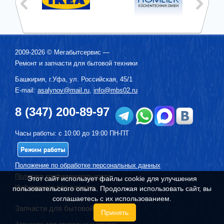
2009-2026 ©
Мегабытсервис
—
Ремонт и запчасти для бытовой техники
Башкирия, г.
Уфа
,
ул. Российская, 45/1
E-mail:
asalynov@mail.ru
,
info@mbs02.ru
8 (347) 200-89-97
Часы работы: с 10:00 до 19:00 ПН-ПТ
Режим работы
Положение по обработке персональных данных
Политика конфиденциальности
Этот сайт использует файлы cookie для улучшения
Информация для дилеров
пользовательского опыта. Продолжая использовать сайт, вы
соглашаетесь с их использованием.
Запчасти для бытовой техники
Принять