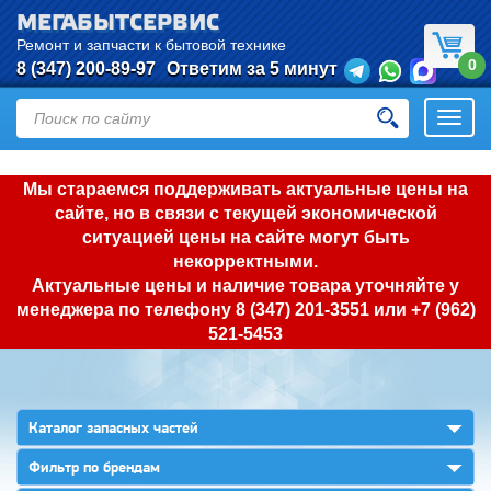
МЕГАБЫТСЕРВИС
Ремонт и запчасти к бытовой технике
0
8 (347) 200-89-97
Ответим за 5 минут
Откры
нави
Мы стараемся поддерживать актуальные цены на
сайте, но в связи с текущей экономической
ситуацией цены на сайте могут быть
некорректными.
Актуальные цены и наличие товара уточняйте у
менеджера по телефону
8 (347) 201-3551
или
+7 (962)
521-5453
▼
Каталог запасных частей
▼
Фильтр по брендам