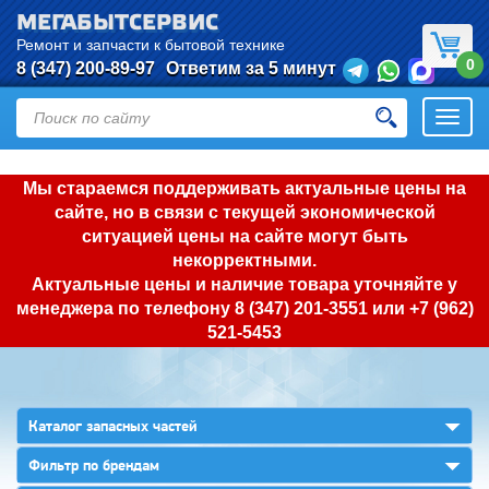
МЕГАБЫТСЕРВИС
Ремонт и запчасти к бытовой технике
0
8 (347) 200-89-97
Ответим за 5 минут
Откры
нави
Мы стараемся поддерживать актуальные цены на
сайте, но в связи с текущей экономической
ситуацией цены на сайте могут быть
некорректными.
Актуальные цены и наличие товара уточняйте у
менеджера по телефону
8 (347) 201-3551
или
+7 (962)
521-5453
▼
Каталог запасных частей
▼
Фильтр по брендам