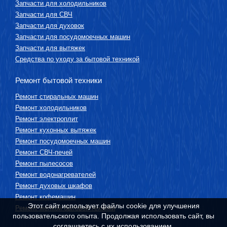
Запчасти для холодильников
Запчасти для СВЧ
Запчасти для духовок
Запчасти для посудомоечных машин
Запчасти для вытяжек
Средства по уходу за бытовой техникой
Ремонт бытовой техники
Ремонт стиральных машин
Ремонт холодильников
Ремонт электроплит
Ремонт кухонных вытяжек
Ремонт посудомоечных машин
Ремонт СВЧ-печей
Ремонт пылесосов
Ремонт водонагревателей
Ремонт духовых шкафов
Ремонт кофемашин
Этот сайт использует файлы cookie для улучшения
Ремонт мелкой бытовой техники
пользовательского опыта. Продолжая использовать сайт, вы
соглашаетесь с их использованием.