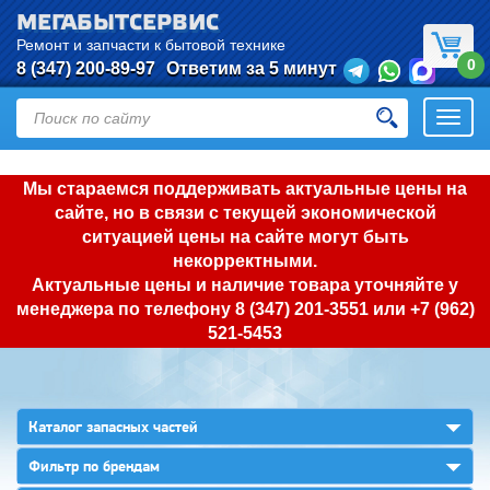
МЕГАБЫТСЕРВИС
Ремонт и запчасти к бытовой технике
0
8 (347) 200-89-97
Ответим за 5 минут
Откры
нави
Мы стараемся поддерживать актуальные цены на
сайте, но в связи с текущей экономической
ситуацией цены на сайте могут быть
некорректными.
Актуальные цены и наличие товара уточняйте у
менеджера по телефону
8 (347) 201-3551
или
+7 (962)
521-5453
▼
Каталог запасных частей
▼
Фильтр по брендам