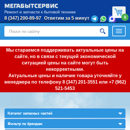
МЕГАБЫТСЕРВИС
Ремонт и запчасти к бытовой технике
0
8 (347) 200-89-97
Ответим за 5 минут
Откры
нави
Мы стараемся поддерживать актуальные цены на
сайте, но в связи с текущей экономической
ситуацией цены на сайте могут быть
некорректными.
Актуальные цены и наличие товара уточняйте у
менеджера по телефону
8 (347) 201-3551
или
+7 (962)
521-5453
▼
Каталог запасных частей
▼
Фильтр по брендам