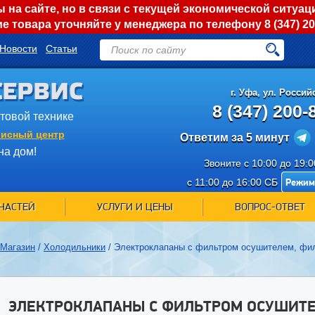
на сайте, но в связи с текущей экономической ситуац
е товара уточняйте у менеджера по телефону
8 (347) 2
Новости
Статьи
СЕРВИС
г.
Уфа
,
ул. Российс
8 (347) 200-
ытовой технике
исный центр
Ответим за 5 минут
на дом!
Звоните с 10:00 до 19:
Режим
с 11:00 до 16:00 СБ
ЧАСТЕЙ
УСЛУГИ И ЦЕНЫ
ВОПРОС-ОТВЕТ
Магазин
/
Холодильники
/
Электроклапаны с фильтром осушителем, фил
ЭЛЕКТРОКЛАПАНЫ С ФИЛЬТРОМ ОСУШИТЕ