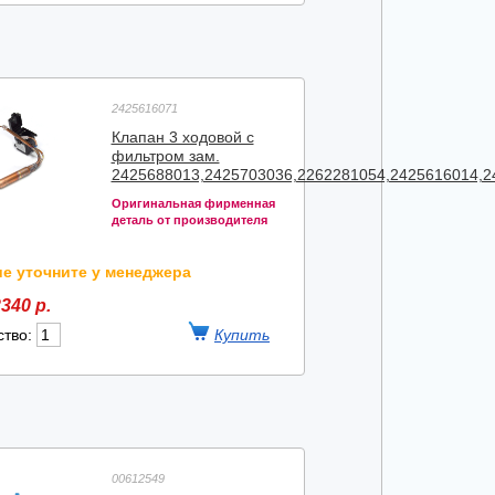
2425616071
Клапан 3 ходовой с
фильтром зам.
2425688013,2425703036,2262281054,2425616014,2
Оригинальная фирменная
деталь от производителя
е уточните у менеджера
340 р.
ство:
00612549