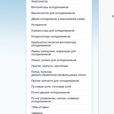
Амортизатор
Вентиляторы холодильников
Выключатели для холодильников
Двери холодильной и морозильной камер
Испарители
Компрессоры для холодильников
Конденсаторы холодильников
Крыльчатки (лопасти) вентилятора
холодильников
Лампы освещения, индикации для
холодильников
Ножки, ролики для холодильников
Панели, корпуса, крепления
Полки, балконы
дверей,обрамление,профиль,рамка полки
Прочие запчасти для холодильников
Пусковые реле, тепловые реле
Ручки дверей холодильников
Ручки управления, кнопки, клавиши
холодильников
ТЭНы оттайки
Таймеры