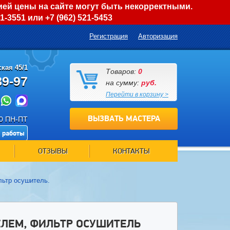
ией цены на сайте могут быть некорректными.
01-3551
или
+7 (962) 521-5453
Регистрация
Авторизация
кая 45/1
Товаров:
0
89-97
на сумму:
руб.
Перейти в корзину >
ВЫЗВАТЬ МАСТЕРА
00 ПН-ПТ
 работы
ОТЗЫВЫ
КОНТАКТЫ
ьтр осушитель.
ЛЕМ, ФИЛЬТР ОСУШИТЕЛЬ