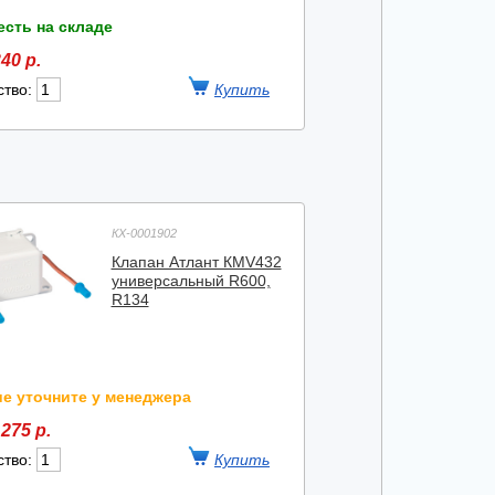
есть на складе
40 р.
ство:
КХ-0001902
Клапан Атлант КМV432
универсальный R600,
R134
е уточните у менеджера
275 р.
ство: