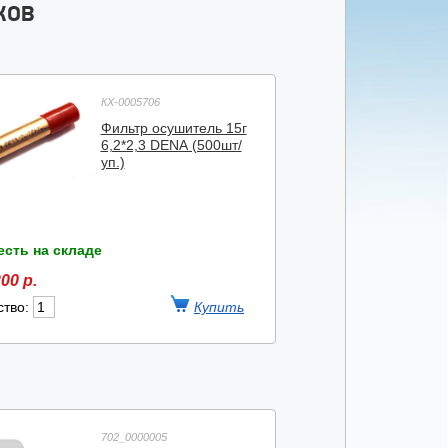
КОВ
КХ-0005706
Фильтр осушитель 15г
6,2*2,3 DENА (500шт/
уп.)
есть на складе
00 р.
ство:
702_0000005