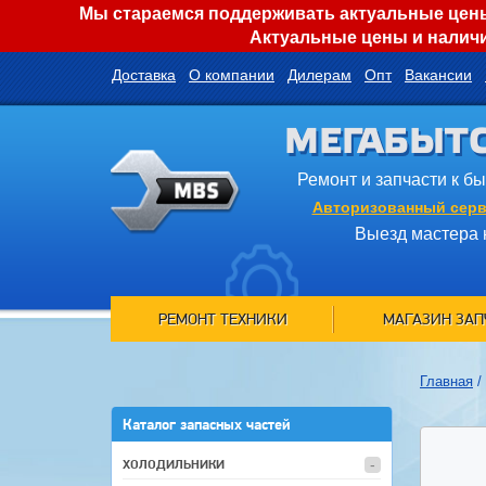
Мы стараемся поддерживать актуальные цены 
Актуальные цены и наличи
Доставка
О компании
Дилерам
Опт
Вакансии
МЕГАБЫТ
Ремонт и запчасти к б
Авторизованный серв
Выезд мастера 
РЕМОНТ ТЕХНИКИ
МАГАЗИН ЗАП
Главная
/
Каталог запасных частей
ХОЛОДИЛЬНИКИ