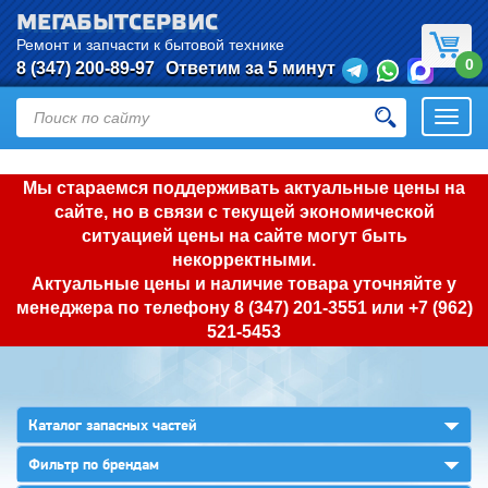
МЕГАБЫТСЕРВИС
Ремонт и запчасти к бытовой технике
0
8 (347) 200-89-97
Ответим за 5 минут
Откры
нави
Мы стараемся поддерживать актуальные цены на
сайте, но в связи с текущей экономической
ситуацией цены на сайте могут быть
некорректными.
Актуальные цены и наличие товара уточняйте у
менеджера по телефону
8 (347) 201-3551
или
+7 (962)
521-5453
▼
Каталог запасных частей
▼
Фильтр по брендам