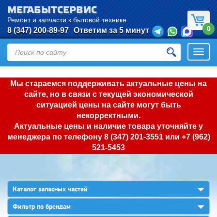
МЕГАБЫТСЕРВИС
Ремонт и запчасти к бытовой технике
0
8 (347) 200-89-97
Ответим за 5 минут
Откры
нави
Мы стараемся поддерживать актуальные цены на
сайте, но в связи с текущей экономической
ситуацией цены на сайте могут быть
некорректными.
Актуальные цены и наличие товара уточняйте у
менеджера по телефону
8 (347) 201-3551
или
+7 (962)
521-5453
▼
Каталог запасных частей
▼
Фильтр по брендам