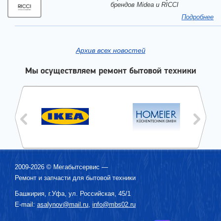
брендов Midea и RICCI
Подробнее
Архив всех новостей
Мы осуществляем ремонт бытовой техники
2009-2026 ©
Мегабытсервис
—
Ремонт и запчасти для бытовой техники
Башкирия, г.
Уфа
,
ул. Российская, 45/1
E-mail:
asalynov@mail.ru
,
info@mbs02.ru