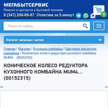
МЕГАБЫТСЕРВИС
Ремонт и запчасти к бытовой технике
0
8 (347) 200-89-97
Ответим за 5 минут
Откры
нави
▼
Каталог запасных частей
Главная
/
Магазин
/
Кухонные комбайны
/
Шестерни мясорубок,
комбайнов
/
Коническое колесо редуктора кухонного комбайна
MUM4... (00152315)
КОНИЧЕСКОЕ КОЛЕСО РЕДУКТОРА
КУХОННОГО КОМБАЙНА MUM4...
(00152315)
←
→