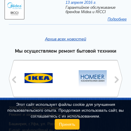
13 апреля 2016 г.
Гарантийное обслуживание
брендов Midea и RICCI
Подробнее
Архив всех новостей
Мы осуществляем ремонт бытовой техники
Этот сайт использует файлы cookie для улучшения
2009-2026 ©
Мегабытсервис
—
пользовательского опыта. Продолжая использовать сайт, вы
Ремонт и запчасти для бытовой техники
соглашаетесь с их использованием.
Башкирия, г.
Уфа
,
ул. Российская, 45/1
Принять
E-mail:
asalynov@mail.ru
,
info@mbs02.ru