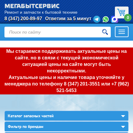
МЕГАБЫТСЕРВИС
Ремонт и запчасти к бытовой технике
0
8 (347) 200-89-97
Ответим за 5 минут
Откры
нави
Мы стараемся поддерживать актуальные цены на
сайте, но в связи с текущей экономической
ситуацией цены на сайте могут быть
некорректными.
Актуальные цены и наличие товара уточняйте у
менеджера по телефону
8 (347) 201-3551
или
+7 (962)
521-5453
▼
Каталог запасных частей
▼
Фильтр по брендам