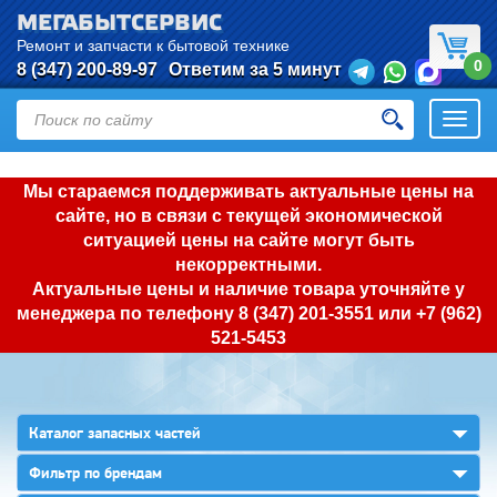
МЕГАБЫТСЕРВИС
Ремонт и запчасти к бытовой технике
0
8 (347) 200-89-97
Ответим за 5 минут
Откры
нави
Мы стараемся поддерживать актуальные цены на
сайте, но в связи с текущей экономической
ситуацией цены на сайте могут быть
некорректными.
Актуальные цены и наличие товара уточняйте у
менеджера по телефону
8 (347) 201-3551
или
+7 (962)
521-5453
▼
Каталог запасных частей
▼
Фильтр по брендам