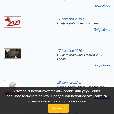
Подробнее
17 декабря 2019 г.
График работ на праздники
Подробнее
17 декабря 2019 г.
C наступающим Новым 2020
Годом
Подробнее
16 июня 2017 г.
Bosch расширяет «гарантию»
Этот сайт использует файлы cookie для улучшения
на свою технику!
пользовательского опыта. Продолжая использовать сайт, вы
Подробнее
соглашаетесь с их использованием.
Принять