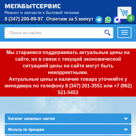
МЕГАБЫТСЕРВИС
Ремонт и запчасти к бытовой технике
0
8 (347) 200-89-97
Ответим за 5 минут
Откры
нави
Мы стараемся поддерживать актуальные цены на
сайте, но в связи с текущей экономической
ситуацией цены на сайте могут быть
некорректными.
Актуальные цены и наличие товара уточняйте у
менеджера по телефону
8 (347) 201-3551
или
+7 (962)
521-5453
▼
Каталог запасных частей
▼
Фильтр по брендам