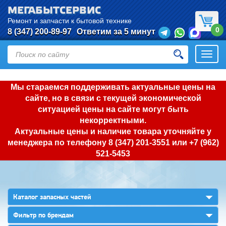
МЕГАБЫТСЕРВИС
Ремонт и запчасти к бытовой технике
0
8 (347) 200-89-97
Ответим за 5 минут
Откры
нави
Мы стараемся поддерживать актуальные цены на
сайте, но в связи с текущей экономической
ситуацией цены на сайте могут быть
некорректными.
Актуальные цены и наличие товара уточняйте у
менеджера по телефону
8 (347) 201-3551
или
+7 (962)
521-5453
▼
Каталог запасных частей
▼
Фильтр по брендам