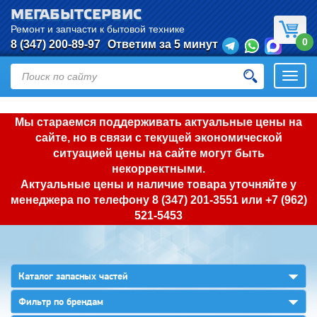
МЕГАБЫТСЕРВИС
Ремонт и запчасти к бытовой технике
0
8 (347) 200-89-97
Ответим за 5 минут
Откры
нави
Мы стараемся поддерживать актуальные цены на
сайте, но в связи с текущей экономической
ситуацией цены на сайте могут быть
некорректными.
Актуальные цены и наличие товара уточняйте у
менеджера по телефону
8 (347) 201-3551
или
+7 (962)
521-5453
▼
Каталог запасных частей
▼
Фильтр по брендам