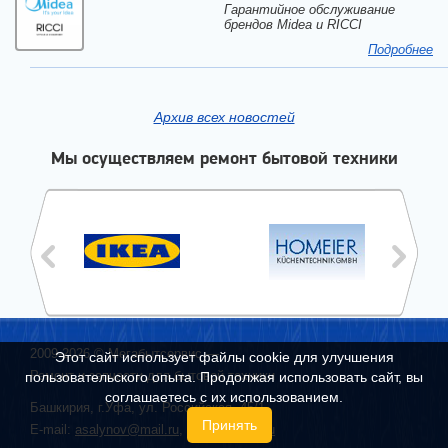
Гарантийное обслуживание
брендов Midea и RICCI
Подробнее
Архив всех новостей
Мы осуществляем ремонт бытовой техники
2009-2026 ©
Мегабытсервис
—
Этот сайт использует файлы cookie для улучшения
Ремонт и запчасти для бытовой техники
пользовательского опыта. Продолжая использовать сайт, вы
соглашаетесь с их использованием.
Башкирия, г.
Уфа
,
ул. Российская, 45/1
Принять
E-mail:
asalynov@mail.ru
,
info@mbs02.ru