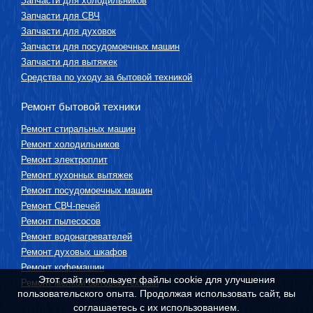
Запчасти для холодильников
Запчасти для СВЧ
Запчасти для духовок
Запчасти для посудомоечных машин
Запчасти для вытяжек
Средства по уходу за бытовой техникой
Ремонт бытовой техники
Ремонт стиральных машин
Ремонт холодильников
Ремонт электроплит
Ремонт кухонных вытяжек
Ремонт посудомоечных машин
Ремонт СВЧ-печей
Ремонт пылесосов
Ремонт водонагревателей
Ремонт духовых шкафов
Ремонт кофемашин
Этот сайт использует файлы cookie для улучшения
Ремонт мелкой бытовой техники
пользовательского опыта. Продолжая использовать сайт, вы
соглашаетесь с их использованием.