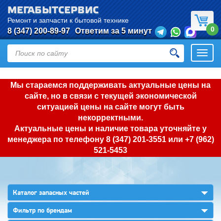
МЕГАБЫТСЕРВИС
Ремонт и запчасти к бытовой технике
0
8 (347) 200-89-97
Ответим за 5 минут
Откры
нави
Мы стараемся поддерживать актуальные цены на
сайте, но в связи с текущей экономической
ситуацией цены на сайте могут быть
некорректными.
Актуальные цены и наличие товара уточняйте у
менеджера по телефону
8 (347) 201-3551
или
+7 (962)
521-5453
▼
Каталог запасных частей
▼
Фильтр по брендам