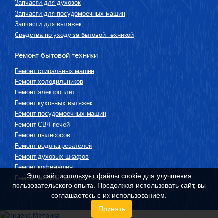
Запчасти для духовок
Запчасти для посудомоечных машин
Запчасти для вытяжек
Средства по уходу за бытовой техникой
Ремонт бытовой техники
Ремонт стиральных машин
Ремонт холодильников
Ремонт электроплит
Ремонт кухонных вытяжек
Ремонт посудомоечных машин
Ремонт СВЧ-печей
Ремонт пылесосов
Ремонт водонагревателей
Ремонт духовых шкафов
Ремонт кофемашин
Этот сайт использует файлы cookie для улучшения
Ремонт мелкой бытовой техники
пользовательского опыта. Продолжая использовать сайт, вы
соглашаетесь с их использованием.
Принять