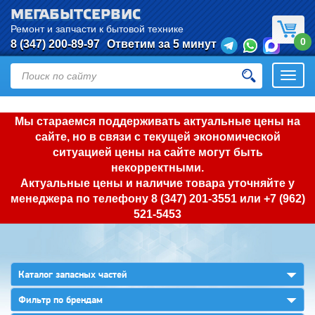
МЕГАБЫТСЕРВИС
Ремонт и запчасти к бытовой технике
0
8 (347) 200-89-97
Ответим за 5 минут
Откры
нави
Мы стараемся поддерживать актуальные цены на
сайте, но в связи с текущей экономической
ситуацией цены на сайте могут быть
некорректными.
Актуальные цены и наличие товара уточняйте у
менеджера по телефону
8 (347) 201-3551
или
+7 (962)
521-5453
▼
Каталог запасных частей
▼
Фильтр по брендам