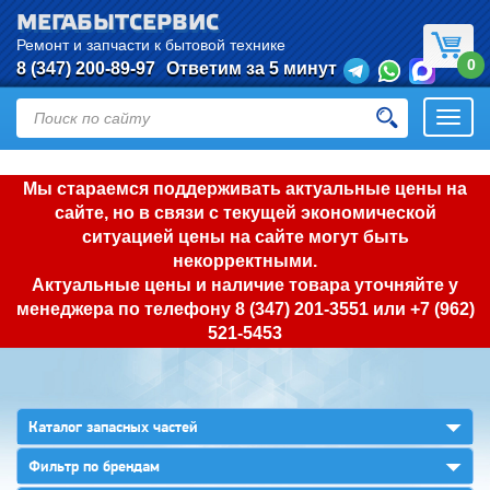
МЕГАБЫТСЕРВИС
Ремонт и запчасти к бытовой технике
0
8 (347) 200-89-97
Ответим за 5 минут
Откры
нави
Мы стараемся поддерживать актуальные цены на
сайте, но в связи с текущей экономической
ситуацией цены на сайте могут быть
некорректными.
Актуальные цены и наличие товара уточняйте у
менеджера по телефону
8 (347) 201-3551
или
+7 (962)
521-5453
▼
Каталог запасных частей
▼
Фильтр по брендам