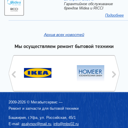
Гарантийное обслуживание
брендов Midea и RICCI
Подробнее
Архив всех новостей
Мы осуществляем ремонт бытовой техники
2009-2026 ©
Мегабытсервис
—
Ремонт и запчасти для бытовой техники
Башкирия, г.
Уфа
,
ул. Российская, 45/1
E-mail:
asalynov@mail.ru
,
info@mbs02.ru