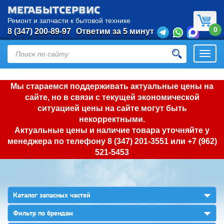
МЕГАБЫТСЕРВИС
Ремонт и запчасти к бытовой технике
0
8 (347) 200-89-97
Ответим за 5 минут
Откры
нави
Мы стараемся поддерживать актуальные цены на
сайте, но в связи с текущей экономической
ситуацией цены на сайте могут быть
некорректными.
Актуальные цены и наличие товара уточняйте у
менеджера по телефону
8 (347) 201-3551
или
+7 (962)
521-5453
▼
Каталог запасных частей
▼
Фильтр по брендам