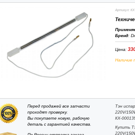
Артикул: КХ
Техниче
Применя
Бренд
:
D
330
Цена:
Наличие 
Перед продажей все запчасти
Тэн испа
проходят проверку.
220V/150
Вы покупаете новую, рабочую
КХ-00013
деталь с гарантией качества.
Купить Т
220V/150
По России отправка заказа