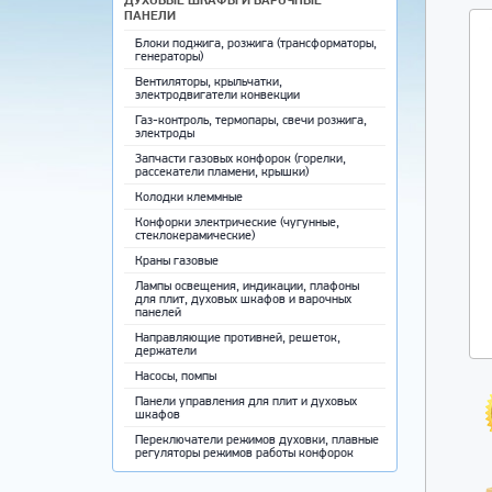
ПАНЕЛИ
Блоки поджига, розжига (трансформаторы,
генераторы)
Вентиляторы, крыльчатки,
электродвигатели конвекции
Газ-контроль, термопары, свечи розжига,
электроды
Запчасти газовых конфорок (горелки,
рассекатели пламени, крышки)
Колодки клеммные
Конфорки электрические (чугунные,
стеклокерамические)
Краны газовые
Лампы освещения, индикации, плафоны
для плит, духовых шкафов и варочных
панелей
Направляющие противней, решеток,
держатели
Насосы, помпы
Панели управления для плит и духовых
шкафов
Переключатели режимов духовки, плавные
регуляторы режимов работы конфорок
Противни для выпечки, решетки,
направляющие