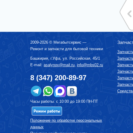
ВОДОНАГРЕВАТЕЛИ ГАЗОВЫЕ, КОТЛЫ
ВОДОНАГРЕВАТЕЛИ ЭЛЕКТРИЧЕСКИЕ
(НАКОПИТЕЛЬНЫЕ И ПРОТОЧНЫЕ)
ВЫТЯЖКИ (ВЫТЯЖНЫЕ ШКАФЫ,
ВОЗДУХООЧИСТИТЕЛИ)
ЗУБНЫЕ ЩЁТКИ
КОФЕМАШИНЫ, КОФЕВАРКИ,
Запчас
2009-2026 ©
Мегабытсервис
—
КОФЕМОЛКИ
Ремонт и запчасти для бытовой техники
Запчаст
КУХОННЫЕ КОМБАЙНЫ
Башкирия, г.
Уфа
,
ул. Российская, 45/1
Запчаст
ЛОМТЕРЕЗКИ
E-mail:
asalynov@mail.ru
,
info@mbs02.ru
Запчаст
МАСЛОНАПОЛНЕННЫЕ РАДИАТОРЫ
Запчаст
8 (347) 200-89-97
МИКРОВОЛНОВЫЕ ПЕЧИ (СВЧ)
Запчаст
Запчаст
МИКСЕРЫ
Средства
МУЛЬТИВАРКИ
Часы работы: с 10:00 до 19:00 ПН-ПТ
МЯСОРУБКИ
ПАРОВАРКИ
Режим работы
ПОСУДОМОЕЧНЫЕ МАШИНЫ
Положение по обработке персональных
ПЫЛЕСОСЫ
данных