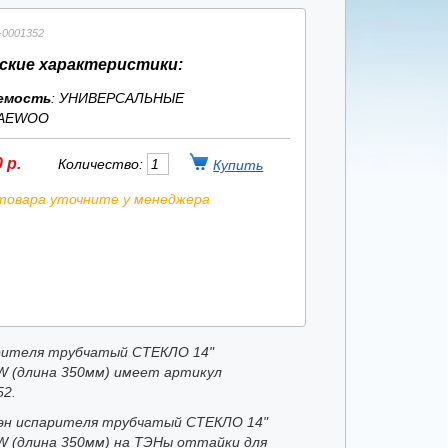
-0001352
ские характеристики:
емость
: УНИВЕРСАЛЬНЫЕ
AEWOO
 р.
Количество:
товара уточните у менеджера
рителя трубчатый СТЕКЛО 14"
W (длина 350мм) имеет артикул
52.
эн испарителя трубчатый СТЕКЛО 14"
W (длина 350мм) на ТЭНы оттайки для