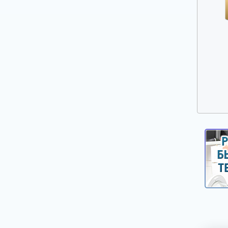
Прочие запчасти для плит, духовых
шкафов и варочных панелей
Решетки газовых плит
Ручки дверей духовых шкафов
Ручки управления, кнопки, клавиши,
селекторы плит и духовых шкафов
Свеча розжига, головка поджига
Сетевые фильтры
Стекла, двери духовых шкафов
Стеклокерамика
ТЭНы (нагреватели) верхние, нижние,
конвекции, гриля
Таймеры механические и электронные
Терморегуляторы и термостаты плит и
духовых шкафов
Уплотнители дверей духовых шкафов,
варочных поверхностей
Форсунки (жиклеры)
Шарниры (петли) дверей духовых шкафов
Электронные платы управления,
дисплейные и силовые модули плит,
духовых шкафов, варочных панелей