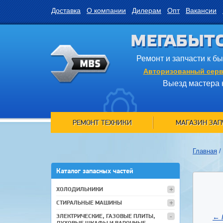
Доставка
О компании
Дилерам
Опт
Вакансии
МЕГАБЫТ
Ремонт и запчасти к б
Авторизованный серв
Выезд мастера 
РЕМОНТ ТЕХНИКИ
МАГАЗИН ЗАП
Главная
/
Каталог запасных частей
ХОЛОДИЛЬНИКИ
СТИРАЛЬНЫЕ МАШИНЫ
ЭЛЕКТРИЧЕСКИЕ, ГАЗОВЫЕ ПЛИТЫ,
←
ДУХОВЫЕ ШКАФЫ И ВАРОЧНЫЕ