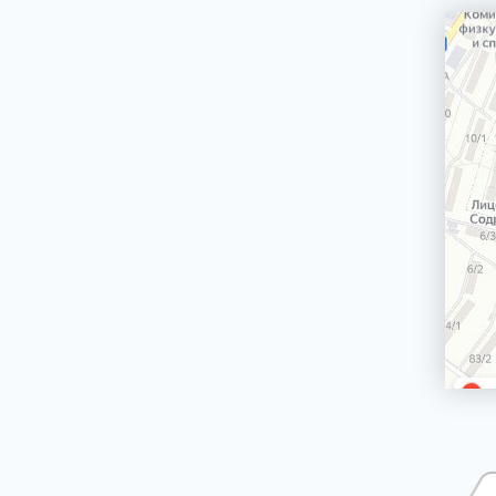
Сетевой кабель
Электродвигатели вертела гриля для плит,
духовых шкафов
Держатели стекол, крепления стекол
двери духовки
Ножки, опоры, колесики
Ящики для хранения посуды (панели,
корпуса, крепления)
Трубы газовых плит, трубки горелок
Джойстик, переключатель TwistPad
Монтажные наборы, крепежи
Крыльчатки (лопасти) для вентиляторов
Блокировки двери, замки двери духовки
Кнопки таймера электроплиты
Термопара
Рассекатели
Варочные поверхности (стеклокерамики,
рабочие столы)
Решетки под противень
БЛЕНДЕРЫ СТАЦИОНАРНЫЕ
БРИТВЫ ЭПИЛЯТОРЫ