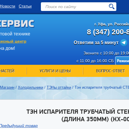
Новости
Статьи
СЕРВИС
г.
Уфа
,
ул. Российс
8 (347) 200-
ытовой технике
исный центр
Ответим за 5 минут
на дом!
Звоните с 10:00 до 19:
Режим
с 11:00 до 16:00 СБ
ЧАСТЕЙ
УСЛУГИ И ЦЕНЫ
ВОПРОС-ОТВЕТ
Магазин
/
Холодильники
/
ТЭНы оттайки
/
Тэн испарителя трубчатый СТ
ТЭН ИСПАРИТЕЛЯ ТРУБЧАТЫЙ СТЕК
(ДЛИНА 350ММ) (КХ-0
Предыдущий товар