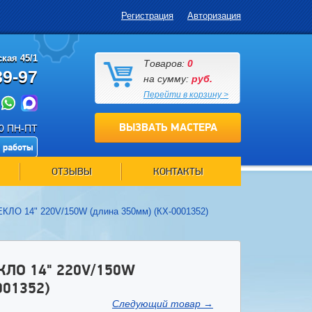
Регистрация
Авторизация
кая 45/1
Товаров:
0
89-97
на сумму:
руб.
Перейти в корзину >
ВЫЗВАТЬ МАСТЕРА
00 ПН-ПТ
 работы
ОТЗЫВЫ
КОНТАКТЫ
ЕКЛО 14" 220V/150W (длина 350мм) (КХ-0001352)
ЛО 14" 220V/150W
001352)
Следующий товар
→