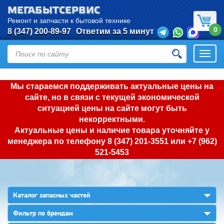
МЕГАБЫТСЕРВИС
Ремонт и запчасти к бытовой технике
0
8 (347) 200-89-97
Ответим за 5 минут
Откры
нави
Мы стараемся поддерживать актуальные цены на
сайте, но в связи с текущей экономической
ситуацией цены на сайте могут быть
некорректными.
Актуальные цены и наличие товара уточняйте у
менеджера по телефону
8 (347) 201-3551
или
+7 (962)
521-5453
▼
Каталог запасных частей
▼
Фильтр по брендам