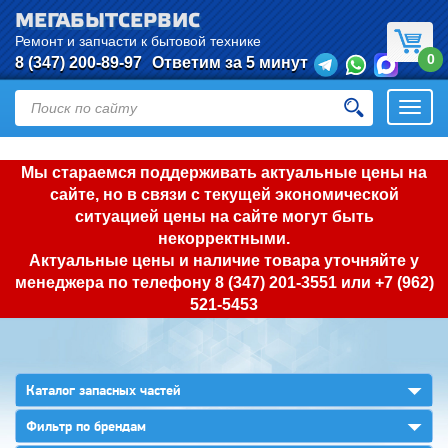
МЕГАБЫТСЕРВИС
Ремонт и запчасти к бытовой технике
0
8 (347) 200-89-97
Ответим за 5 минут
Откры
нави
Мы стараемся поддерживать актуальные цены на
сайте, но в связи с текущей экономической
ситуацией цены на сайте могут быть
некорректными.
Актуальные цены и наличие товара уточняйте у
менеджера по телефону
8 (347) 201-3551
или
+7 (962)
521-5453
▼
Каталог запасных частей
▼
Фильтр по брендам