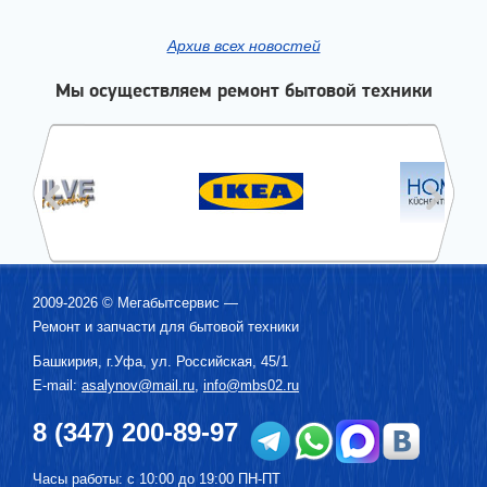
Архив всех новостей
Мы осуществляем ремонт бытовой техники
2009-2026 ©
Мегабытсервис
—
Ремонт и запчасти для бытовой техники
Башкирия, г.
Уфа
,
ул. Российская, 45/1
E-mail:
asalynov@mail.ru
,
info@mbs02.ru
8 (347) 200-89-97
Часы работы: с 10:00 до 19:00 ПН-ПТ