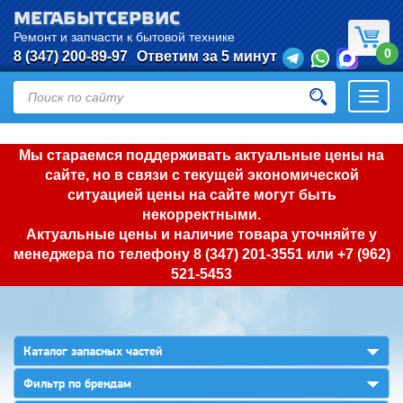
МЕГАБЫТСЕРВИС
Ремонт и запчасти к бытовой технике
0
8 (347) 200-89-97
Ответим за 5 минут
Откры
нави
Мы стараемся поддерживать актуальные цены на
сайте, но в связи с текущей экономической
ситуацией цены на сайте могут быть
некорректными.
Актуальные цены и наличие товара уточняйте у
менеджера по телефону
8 (347) 201-3551
или
+7 (962)
521-5453
▼
Каталог запасных частей
▼
Фильтр по брендам