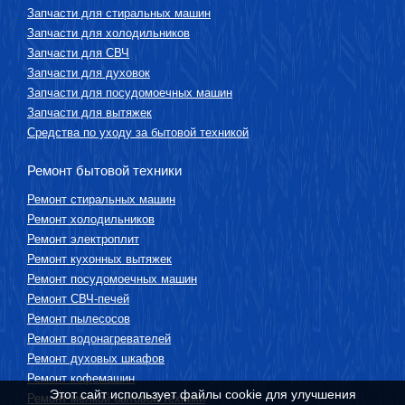
Запчасти для стиральных машин
Запчасти для холодильников
Запчасти для СВЧ
Запчасти для духовок
Запчасти для посудомоечных машин
Запчасти для вытяжек
Средства по уходу за бытовой техникой
Ремонт бытовой техники
Ремонт стиральных машин
Ремонт холодильников
Ремонт электроплит
Ремонт кухонных вытяжек
Ремонт посудомоечных машин
Ремонт СВЧ-печей
Ремонт пылесосов
Ремонт водонагревателей
Ремонт духовых шкафов
Ремонт кофемашин
Этот сайт использует файлы cookie для улучшения
Ремонт мелкой бытовой техники