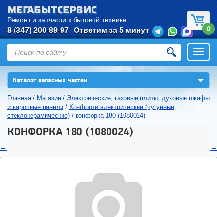
МЕГАБЫТСЕРВИС
Ремонт и запчасти к бытовой технике
0
8 (347) 200-89-97
Ответим за 5 минут
Откры
нави
▼
Каталог запасных частей
Главная
/
Магазин
/
Электрические, газовые плиты, духовые шкафы
и варочные панели
/
Конфорки электрические (чугунные,
стеклокерамические)
/
конфорка 180 (1080024)
КОНФОРКА 180 (1080024)
←
→