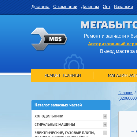
Доставка
О компании
Дилерам
Опт
Вакансии
МЕГАБЫТ
Ремонт и запчасти к б
Авторизованный серв
Выезд мастера 
РЕМОНТ ТЕХНИКИ
МАГАЗИН ЗАП
Главная
/
(32060600
Каталог запасных частей
ХОЛОДИЛЬНИКИ
СТИРАЛЬНЫЕ МАШИНЫ
←
ЭЛЕКТРИЧЕСКИЕ, ГАЗОВЫЕ ПЛИТЫ,
ДУХОВЫЕ ШКАФЫ И ВАРОЧНЫЕ