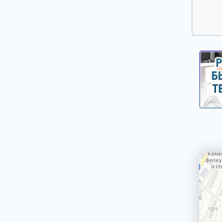
Прочие запчасти для плит, духовых
шкафов и варочных панелей
Решетки газовых плит
Ручки дверей духовых шкафов
Ручки управления, кнопки, клавиши,
селекторы плит и духовых шкафов
Свеча розжига, головка поджига
Сетевые фильтры
Стекла, двери духовых шкафов
Стеклокерамика
ТЭНы (нагреватели) верхние, нижние,
конвекции, гриля
Таймеры механические и электронные
Терморегуляторы и термостаты плит и
духовых шкафов
Уплотнители дверей духовых шкафов,
варочных поверхностей
Форсунки (жиклеры)
Шарниры (петли) дверей духовых шкафов
Электронные платы управления,
дисплейные и силовые модули плит,
духовых шкафов, варочных панелей