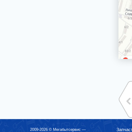
Сетевой кабель
Электродвигатели вертела гриля для плит,
духовых шкафов
Держатели стекол, крепления стекол
двери духовки
Ножки, опоры, колесики
Ящики для хранения посуды (панели,
корпуса, крепления)
Трубы газовых плит, трубки горелок
Джойстик, переключатель TwistPad
Монтажные наборы, крепежи
Крыльчатки (лопасти) для вентиляторов
Блокировки двери, замки двери духовки
Кнопки таймера электроплиты
Термопара
Рассекатели
Варочные поверхности (стеклокерамики,
рабочие столы)
Решетки под противень
БЛЕНДЕРЫ СТАЦИОНАРНЫЕ
БРИТВЫ ЭПИЛЯТОРЫ
Запчас
2009-2026 ©
Мегабытсервис
—