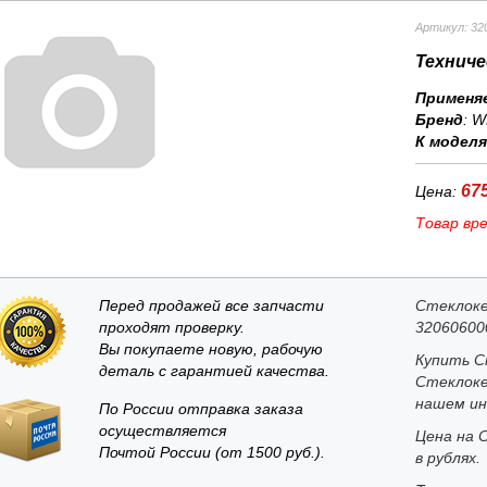
Артикул: 32
Техниче
Применя
Бренд
:
W
К модел
675
Цена:
Товар вр
Перед продажей все запчасти
Стеклоке
проходят проверку.
32060600
Вы покупаете новую, рабочую
Купить С
деталь с гарантией качества.
Стеклоке
нашем ин
По России отправка заказа
осуществляется
Цена на 
Почтой России (от 1500 руб.).
в рублях.