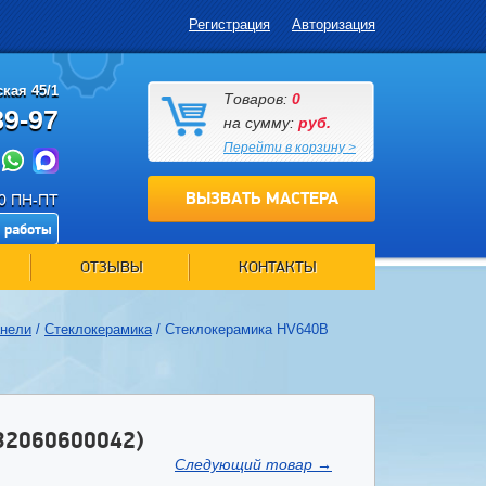
Регистрация
Авторизация
кая 45/1
Товаров:
0
89-97
на сумму:
руб.
Перейти в корзину >
ВЫЗВАТЬ МАСТЕРА
00 ПН-ПТ
 работы
ОТЗЫВЫ
КОНТАКТЫ
анели
/
Стеклокерамика
/
Стеклокерамика HV640B
2060600042)
Следующий товар
→