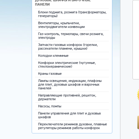
ПАНЕЛИ
Блоки поджига, розжига (трансформаторы,
генераторы)
Вентиляторы, крыльчатки,
электродвигатели конвекции
Газ-контроль, термопары, свечи розжига,
электроды
Запчасти газовых конфорок (горелки,
рассекатели пламени, крышки)
Колодки клеммные
Конфорки электрические (чугунные,
стеклокерамические)
Краны газовые
Лампы освещения, индикации, плафоны
для плит, духовых шкафов и варочных
панелей
Направляющие противней, решеток,
держатели
Насосы, помпы
Панели управления для плит и духовых
шкафов
Переключатели режимов духовки, плавные
регуляторы режимов работы конфорок
Противни для выпечки, решетки,
направляющие