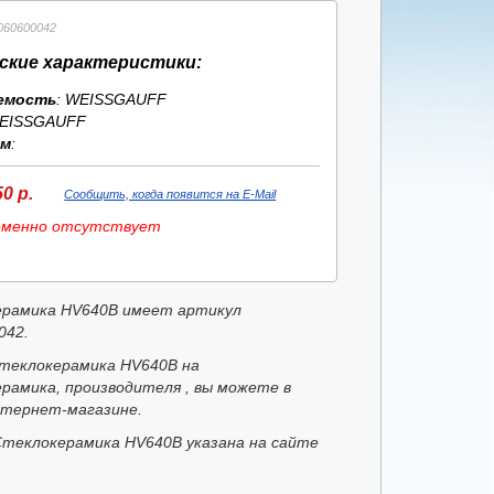
060600042
ские характеристики:
емость
: WEISSGAUFF
EISSGAUFF
ям
:
0 р.
Сообщить, когда появится на E-Mail
еменно отсутствует
рамика HV640B имеет артикул
042.
теклокерамика HV640B на
рамика, производителя , вы можете в
тернет-магазине.
Стеклокерамика HV640B указана на сайте