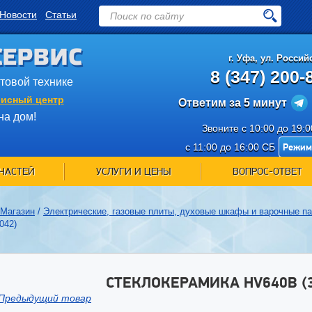
Новости
Статьи
СЕРВИС
г.
Уфа
,
ул. Российс
8 (347) 200-
ытовой технике
исный центр
Ответим за 5 минут
на дом!
Звоните с 10:00 до 19:
Режим
с 11:00 до 16:00 СБ
ЧАСТЕЙ
УСЛУГИ И ЦЕНЫ
ВОПРОС-ОТВЕТ
Магазин
/
Электрические, газовые плиты, духовые шкафы и варочные п
042)
СТЕКЛОКЕРАМИКА HV640B (3
Предыдущий товар