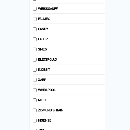
ПЫЛЕСОСЫ
WEISSGAUFF
СОКОВЫЖИМАЛКИ
FALMEC
СРЕДСТВА ПО УХОДУ ЗА БЫТОВОЙ
ТЕХНИКОЙ
CANDY
СУШИЛКА ДЛЯ ФРУКТОВ И ОВОЩЕЙ
FABER
СУШИЛЬНЫЕ МАШИНЫ
SMEG
ТЕЛЕВИЗОРЫ
ТОСТЕРЫ
ELECTROLUX
УВЛАЖНИТЕЛИ, ОЧИСТИТЕЛИ ВОЗДУХА
INDESIT
УТЮГИ И ГЛАДИЛЬНЫЕ УСТРОЙСТВА
ХАЕР
ФЕНЫ-ЩЕТКИ
ХЛЕБОПЕЧКИ
WHIRLPOOL
ЧАЙНИКИ, ЧАЕВАРКИ, ТЕРМОПОТЫ
MIELE
БЛЕНДЕРЫ ПОГРУЖНЫЕ
ZIGMUND SHTAIN
ДЕТАЛИ
HISENSE
ИРРИГАТОРЫ
СМЕСИТЕЛИ ВОДЫ, КУХОННЫЕ МОЙКИ,