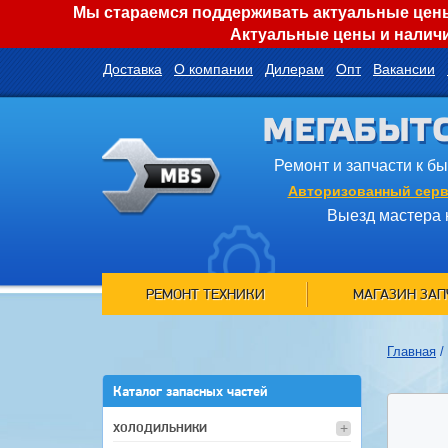
Мы стараемся поддерживать актуальные цены 
Актуальные цены и наличи
Доставка
О компании
Дилерам
Опт
Вакансии
МЕГАБЫТ
Ремонт и запчасти к б
Авторизованный серв
Выезд мастера 
РЕМОНТ ТЕХНИКИ
МАГАЗИН ЗАП
Главная
/
Каталог запасных частей
ХОЛОДИЛЬНИКИ