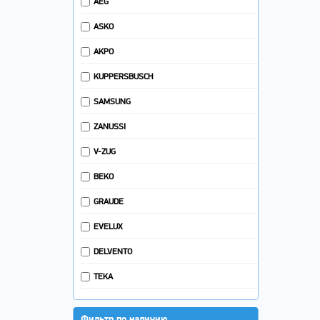
AEG
ИЗМЕЛЬЧИТЕЛИ ОТХОДОВ
ДУХОВОЙ ШКАФ
ASKO
САУНДБАР
AKPO
ВАКУУМАТОРЫ
KUPPERSBUSCH
ЭЛЕКТРИЧЕСКИЙ КОТЕЛ
SAMSUNG
АЭРОГРИЛЬ
ZANUSSI
V-ZUG
BEKO
GRAUDE
EVELUX
DELVENTO
TEKA
Фильтр по наличию