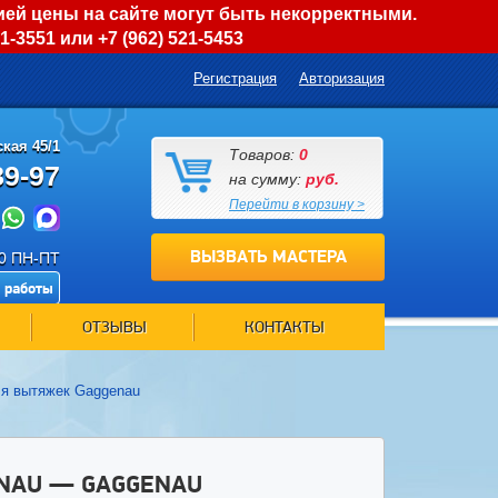
ией цены на сайте могут быть некорректными.
01-3551
или
+7 (962) 521-5453
Регистрация
Авторизация
кая 45/1
Товаров:
0
89-97
на сумму:
руб.
Перейти в корзину >
ВЫЗВАТЬ МАСТЕРА
00 ПН-ПТ
 работы
ОТЗЫВЫ
КОНТАКТЫ
ля вытяжек Gaggenau
NAU — GAGGENAU