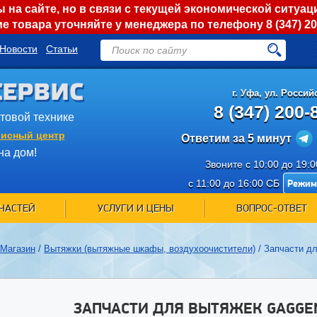
на сайте, но в связи с текущей экономической ситуац
е товара уточняйте у менеджера по телефону
8 (347) 2
Новости
Статьи
СЕРВИС
г.
Уфа
,
ул. Российс
8 (347) 200-
ытовой технике
исный центр
Ответим за 5 минут
на дом!
Звоните с 10:00 до 19:
Режим
с 11:00 до 16:00 СБ
ЧАСТЕЙ
УСЛУГИ И ЦЕНЫ
ВОПРОС-ОТВЕТ
Магазин
/
Вытяжки (вытяжные шкафы, воздухоочистители)
/
Запчасти д
ЗАПЧАСТИ ДЛЯ ВЫТЯЖЕК GAGGE