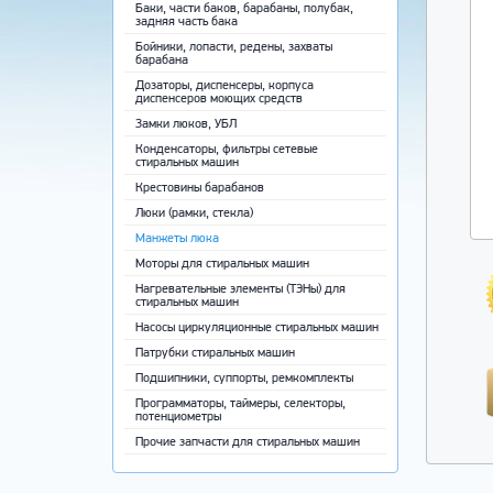
Баки, части баков, барабаны, полубак,
задняя часть бака
Бойники, лопасти, редены, захваты
барабана
Дозаторы, диспенсеры, корпуса
диспенсеров моющих средств
Замки люков, УБЛ
Конденсаторы, фильтры сетевые
стиральных машин
Крестовины барабанов
Люки (рамки, стекла)
Манжеты люка
Моторы для стиральных машин
Нагревательные элементы (ТЭНы) для
стиральных машин
Насосы циркуляционные стиральных машин
Патрубки стиральных машин
Подшипники, суппорты, ремкомплекты
Программаторы, таймеры, селекторы,
потенциометры
Прочие запчасти для стиральных машин
Ремни приводные
Ручки, крючки, пружины люка