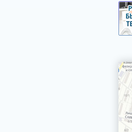
Ручки выбора программ, оборотов, кнопки,
клавиши
Сальники, смазка для сальников
Таходатчики
Терморегуляторы, термодатчики, сенсоры
для стиральных машин
Фильтры, улитки сливных насосов
Шарниры (петли) люка
Шланги, аквастопы для стиральных машин
Щетки электродвигателей
Электронные модули, платы индикации,
дисплеи для стиральных машин
Насосы сливные (помпы)
Реле уровня (прессостаты)
Электроклапаны заливные
Ножки, опоры, колесики
Шкивы, болты для крепления шкива
Крепежи, фиксаторы крышек панелей
Панели управления, цокольные панели,
крышки.
Уплотнители, прокладки для стиральных