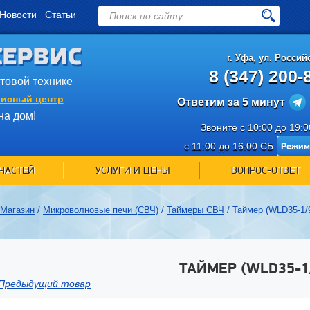
Новости
Статьи
СЕРВИС
г.
Уфа
,
ул. Российс
8 (347) 200-
ытовой технике
исный центр
Ответим за 5 минут
на дом!
Звоните с 10:00 до 19:
Режим
с 11:00 до 16:00 СБ
ЧАСТЕЙ
УСЛУГИ И ЦЕНЫ
ВОПРОС-ОТВЕТ
Магазин
/
Микроволновые печи (СВЧ)
/
Таймеры СВЧ
/
Таймер (WLD35-1/
ТАЙМЕР (WLD35-1
Предыдущий товар