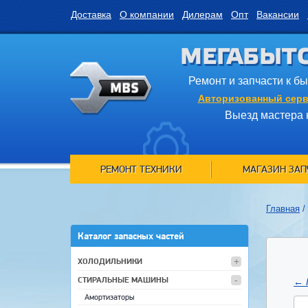
Доставка
О компании
Дилерам
Опт
Вакансии
МЕГАБЫТ
Ремонт и запчасти к б
Авторизованный серв
Выезд мастера 
РЕМОНТ ТЕХНИКИ
МАГАЗИН ЗАП
Главная
/
Каталог запасных частей
ХОЛОДИЛЬНИКИ
СТИРАЛЬНЫЕ МАШИНЫ
←
Амортизаторы