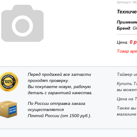
Артикул: WL
Техниче
Применя
Бренд
:
G
0 р
Цена:
Товар вр
Перед продажей все запчасти
Таймер и
проходят проверку.
Купить Т
Вы покупаете новую, рабочую
вы может
деталь с гарантией качества.
Цена на Т
По России отправка заказа
Также вы
осуществляется
магазине
Почтой России (от 1500 руб.).