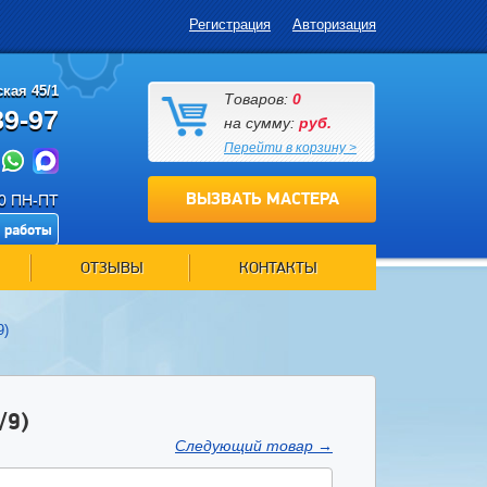
Регистрация
Авторизация
кая 45/1
Товаров:
0
89-97
на сумму:
руб.
Перейти в корзину >
ВЫЗВАТЬ МАСТЕРА
00 ПН-ПТ
 работы
ОТЗЫВЫ
КОНТАКТЫ
9)
/9)
Следующий товар
→