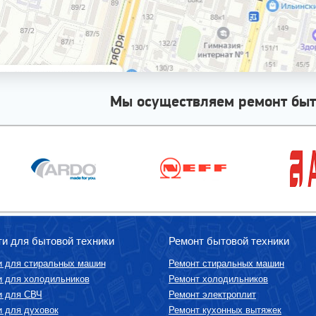
Мы осуществляем ремонт быт
ти для бытовой техники
Ремонт бытовой техники
и для стиральных машин
Ремонт стиральных машин
и для холодильников
Ремонт холодильников
и для СВЧ
Ремонт электроплит
и для духовок
Ремонт кухонных вытяжек