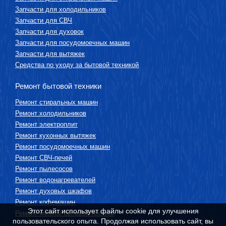
Запчасти для холодильников
Запчасти для СВЧ
Запчасти для духовок
Запчасти для посудомоечных машин
Запчасти для вытяжек
Средства по уходу за бытовой техникой
Ремонт бытовой техники
Ремонт стиральных машин
Ремонт холодильников
Ремонт электроплит
Ремонт кухонных вытяжек
Ремонт посудомоечных машин
Ремонт СВЧ-печей
Ремонт пылесосов
Ремонт водонагревателей
Ремонт духовых шкафов
Ремонт кофемашин
Этот сайт использует файлы cookie для улучшения
Ремонт мелкой бытовой техники
пользовательского опыта. Продолжая использовать сайт, вы