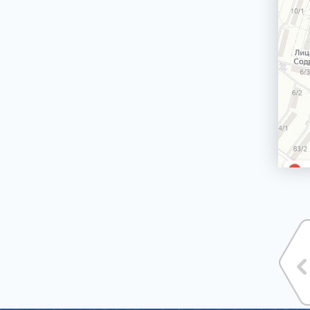
Сетевой кабель
Электродвигатели вертела гриля для плит,
духовых шкафов
Держатели стекол, крепления стекол
двери духовки
Ножки, опоры, колесики
Ящики для хранения посуды (панели,
корпуса, крепления)
Трубы газовых плит, трубки горелок
Джойстик, переключатель TwistPad
Монтажные наборы, крепежи
Крыльчатки (лопасти) для вентиляторов
Блокировки двери, замки двери духовки
Кнопки таймера электроплиты
Термопара
Рассекатели
Варочные поверхности (стеклокерамики,
рабочие столы)
Решетки под противень
БЛЕНДЕРЫ СТАЦИОНАРНЫЕ
БРИТВЫ ЭПИЛЯТОРЫ