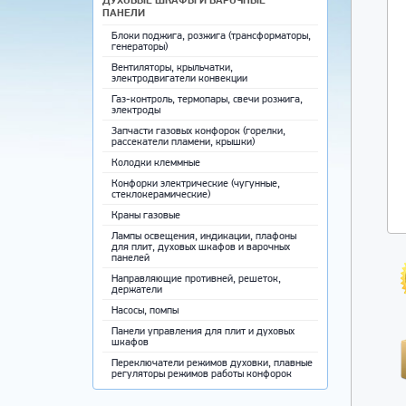
ПАНЕЛИ
Блоки поджига, розжига (трансформаторы,
генераторы)
Вентиляторы, крыльчатки,
электродвигатели конвекции
Газ-контроль, термопары, свечи розжига,
электроды
Запчасти газовых конфорок (горелки,
рассекатели пламени, крышки)
Колодки клеммные
Конфорки электрические (чугунные,
стеклокерамические)
Краны газовые
Лампы освещения, индикации, плафоны
для плит, духовых шкафов и варочных
панелей
Направляющие противней, решеток,
держатели
Насосы, помпы
Панели управления для плит и духовых
шкафов
Переключатели режимов духовки, плавные
регуляторы режимов работы конфорок
Противни для выпечки, решетки,
направляющие