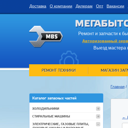
Доставка
О компании
Дилерам
Опт
Вакансии
МЕГАБЫТ
Ремонт и запчасти к б
Авторизованный серв
Выезд мастера 
РЕМОНТ ТЕХНИКИ
МАГАЗИН ЗАП
Главная
/
Каталог запасных частей
ХОЛОДИЛЬНИКИ
СТИРАЛЬНЫЕ МАШИНЫ
←
ЭЛЕКТРИЧЕСКИЕ, ГАЗОВЫЕ ПЛИТЫ,
ДУХОВЫЕ ШКАФЫ И ВАРОЧНЫЕ