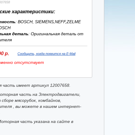
007658
ские характеристики:
емость
: BOSCH, SIEMENS,NEFF,ZELME
OSCH
льная деталь
: Оригинальная деталь от
ителя
0 р.
Сообщить, когда появится на E-Mail
еменно отсутствует
 часть имеет артикул 12007658.
оторная часть на Электродвигатели,
 сборе мясорубок, комбайнов,
ителя , вы можете в нашем интернет-
.
Моторная часть указана на сайте в