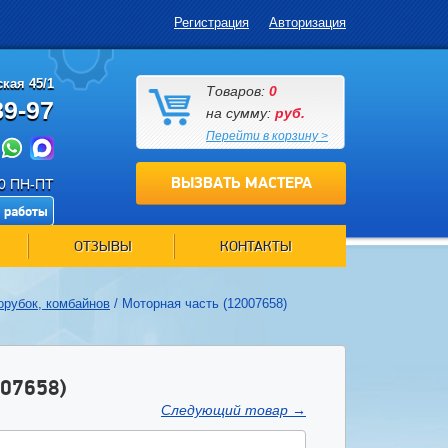
Регистрация
Авторизация
кая 45/1
Товаров:
0
89-97
на сумму:
руб.
Перейти в корзину >
ВЫЗВАТЬ МАСТЕРА
00 ПН-ПТ
 работы
ОТЗЫВЫ
КОНТАКТЫ
орубок, комбайнов
/
Моторная часть (12007658)
07658)
Следующий товар
→