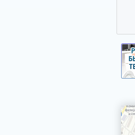
Прочие запчасти для плит, духовых
шкафов и варочных панелей
Решетки газовых плит
Ручки дверей духовых шкафов
Ручки управления, кнопки, клавиши,
селекторы плит и духовых шкафов
Свеча розжига, головка поджига
Сетевые фильтры
Стекла, двери духовых шкафов
Стеклокерамика
ТЭНы (нагреватели) верхние, нижние,
конвекции, гриля
Таймеры механические и электронные
Терморегуляторы и термостаты плит и
духовых шкафов
Уплотнители дверей духовых шкафов,
варочных поверхностей
Форсунки (жиклеры)
Шарниры (петли) дверей духовых шкафов
Электронные платы управления,
дисплейные и силовые модули плит,
духовых шкафов, варочных панелей