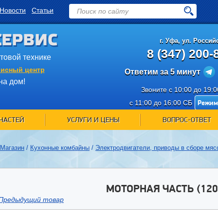
Новости
Статьи
СЕРВИС
г.
Уфа
,
ул. Российс
8 (347) 200-
ытовой технике
исный центр
Ответим за 5 минут
на дом!
Звоните с 10:00 до 19:
Режим
с 11:00 до 16:00 СБ
ЧАСТЕЙ
УСЛУГИ И ЦЕНЫ
ВОПРОС-ОТВЕТ
Магазин
/
Кухонные комбайны
/
Электродвигатели, приводы в сборе мяс
МОТОРНАЯ ЧАСТЬ (120
Предыдущий товар