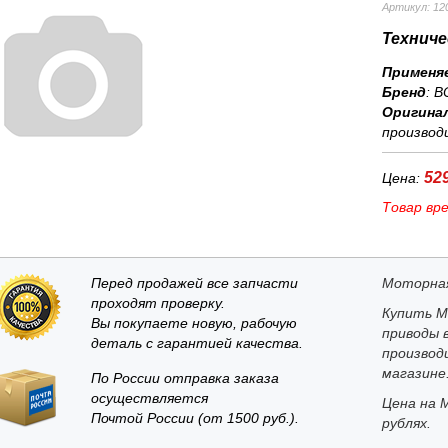
Артикул: 12
Техниче
Применя
Бренд
:
B
Оригина
производ
529
Цена:
Товар вр
Перед продажей все запчасти
Моторная
проходят проверку.
Купить М
Вы покупаете новую, рабочую
приводы в
деталь с гарантией качества.
производ
магазине
По России отправка заказа
осуществляется
Цена на 
Почтой России (от 1500 руб.).
рублях.