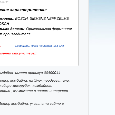
499044
ские характеристики:
емость
: BOSCH, SIEMENS,NEFF,ZELME
OSCH
льная деталь
: Оригинальная фирменная
т производителя
.
Сообщить, когда появится на E-Mail
еменно отсутствует
мбайна. имеет артикул 00499044.
отор комбайна. на Электродвигатели,
 сборе мясорубок, комбайнов,
ителя , вы можете в нашем интернет-
.
Мотор комбайна. указана на сайте в