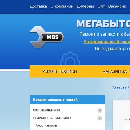
Доставка
О компании
Дилерам
Опт
Вакансии
МЕГАБЫТ
Ремонт и запчасти к б
Авторизованный серв
Выезд мастера 
РЕМОНТ ТЕХНИКИ
МАГАЗИН ЗАП
Главная
/
Каталог запасных частей
ХОЛОДИЛЬНИКИ
СТИРАЛЬНЫЕ МАШИНЫ
←
Амортизаторы