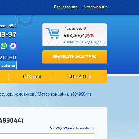
Регистрация
Авторизация
кая 45/1
Товаров:
0
89-97
на сумму:
руб.
Перейти в корзину >
ВЫЗВАТЬ МАСТЕРА
00 ПН-ПТ
 работы
ОТЗЫВЫ
КОНТАКТЫ
орубок, комбайнов
/
Мотор комбайна. (00499044)
499044)
Следующий товар
→