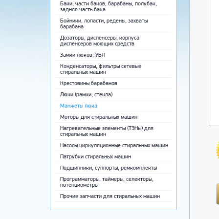
Баки, части баков, барабаны, полубак,
задняя часть бака
Бойники, лопасти, редены, захваты
барабана
Дозаторы, диспенсеры, корпуса
диспенсеров моющих средств
Замки люков, УБЛ
Конденсаторы, фильтры сетевые
стиральных машин
Крестовины барабанов
Люки (рамки, стекла)
Манжеты люка
Моторы для стиральных машин
Нагревательные элементы (ТЭНы) для
стиральных машин
Насосы циркуляционные стиральных машин
Патрубки стиральных машин
Подшипники, суппорты, ремкомплекты
Программаторы, таймеры, селекторы,
потенциометры
Прочие запчасти для стиральных машин
Ремни приводные
Ручки, крючки, пружины люка