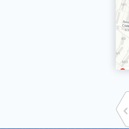
машин
Сетевой шнур стиральной машины
Корпус стиральной машины
ЭЛЕКТРИЧЕСКИЕ, ГАЗОВЫЕ ПЛИТЫ,
ДУХОВЫЕ ШКАФЫ И ВАРОЧНЫЕ
ПАНЕЛИ
БЛЕНДЕРЫ СТАЦИОНАРНЫЕ
БРИТВЫ ЭПИЛЯТОРЫ
ВОДОНАГРЕВАТЕЛИ ГАЗОВЫЕ, КОТЛЫ
ВОДОНАГРЕВАТЕЛИ ЭЛЕКТРИЧЕСКИЕ
(НАКОПИТЕЛЬНЫЕ И ПРОТОЧНЫЕ)
ВЫТЯЖКИ (ВЫТЯЖНЫЕ ШКАФЫ,
ВОЗДУХООЧИСТИТЕЛИ)
ЗУБНЫЕ ЩЁТКИ
КОФЕМАШИНЫ, КОФЕВАРКИ,
КОФЕМОЛКИ
КУХОННЫЕ КОМБАЙНЫ
ЛОМТЕРЕЗКИ
МАСЛОНАПОЛНЕННЫЕ РАДИАТОРЫ
МИКРОВОЛНОВЫЕ ПЕЧИ (СВЧ)