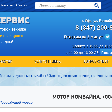
Новости
Статьи
СЕРВИС
г.
Уфа
,
ул. Российс
8 (347) 200-
ытовой технике
исный центр
Ответим за 5 минут
на дом!
Звоните с 10:00 до 19:
Режим
с 11:00 до 16:00 СБ
ЧАСТЕЙ
УСЛУГИ И ЦЕНЫ
ВОПРОС-ОТВЕТ
Магазин
/
Кухонные комбайны
/
Электродвигатели, приводы в сборе мяс
МОТОР КОМБАЙНА. (00
Предыдущий товар