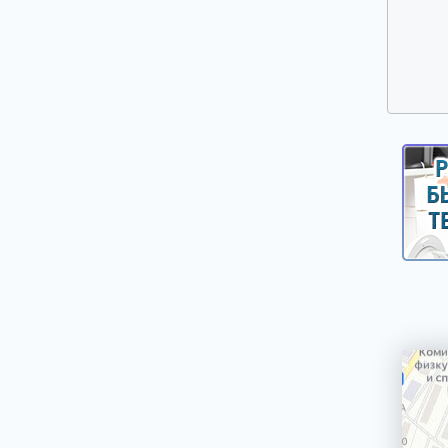
Ручки выбора программ, оборотов, кнопки,
клавиши
Сальники, смазка для сальников
Таходатчики
Терморегуляторы, термодатчики, сенсоры
для стиральных машин
Фильтры, улитки сливных насосов
Шарниры (петли) люка
Шланги, аквастопы для стиральных машин
Щетки электродвигателей
Электронные модули, платы индикации,
дисплеи для стиральных машин
Насосы сливные (помпы)
Реле уровня (прессостаты)
Электроклапаны заливные
Ножки, опоры, колесики
Шкивы, болты для крепления шкива
Крепежи, фиксаторы крышек панелей
Панели управления, цокольные панели,
крышки.
Уплотнители, прокладки для стиральных