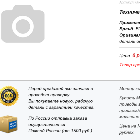
Артикул: 00
Техниче
Применя
Бренд
:
B
Оригина
деталь о
0 р
Цена:
Товар вр
Перед продажей все запчасти
Мотор ко
проходят проверку.
Купить М
Вы покупаете новую, рабочую
приводы в
деталь с гарантией качества.
производ
магазине
По России отправка заказа
осуществляется
Цена на 
Почтой России (от 1500 руб.).
рублях.