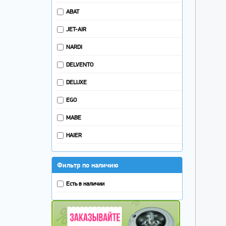
ABAT
JET-AIR
NARDI
DELVENTO
DELUXE
EGO
MABE
HAIER
Фильтр по наличию
Есть в наличии