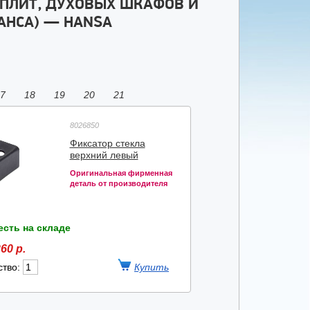
 ПЛИТ, ДУХОВЫХ ШКАФОВ И
АНСА) — HANSA
7
18
19
20
21
8026850
Фиксатор стекла
верхний левый
Оригинальная фирменная
деталь от производителя
есть на складе
60 р.
ство: