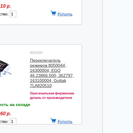
10 р.
ство:
8001690
Переключатель
режимов 8050044,
16300004, EGO
46.23866.500, 362797,
163100004, Gottak
7LA820510
Оригинальная фирменная
деталь от производителя
есть на складе
60 р.
ство: