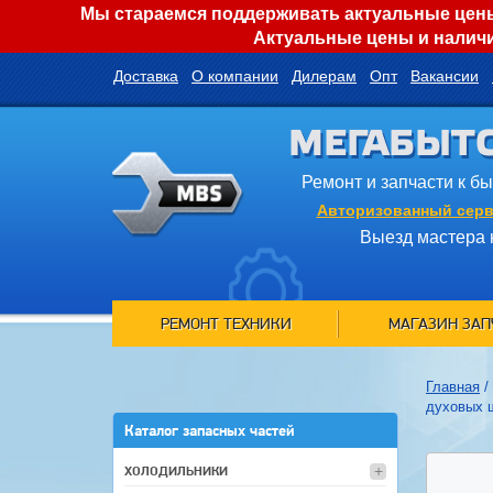
Мы стараемся поддерживать актуальные цены 
Актуальные цены и наличи
Доставка
О компании
Дилерам
Опт
Вакансии
МЕГАБЫТ
Ремонт и запчасти к б
Авторизованный серв
Выезд мастера 
РЕМОНТ ТЕХНИКИ
МАГАЗИН ЗАП
Главная
/
духовых 
Каталог запасных частей
ХОЛОДИЛЬНИКИ