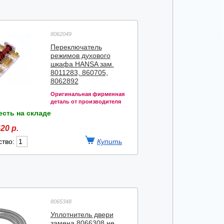
8062049
Переключатель
режимов духового
шкафа HANSA зам.
8011283, 860705,
8062892
Оригинальная фирменная
деталь от производителя
есть на складе
20 р.
ство:
8065348
Уплотнитель двери
замена 8066308 не