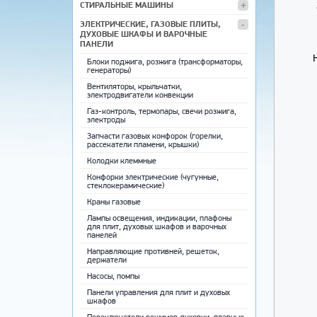
СТИРАЛЬНЫЕ МАШИНЫ
ЭЛЕКТРИЧЕСКИЕ, ГАЗОВЫЕ ПЛИТЫ,
ДУХОВЫЕ ШКАФЫ И ВАРОЧНЫЕ
ПАНЕЛИ
Блоки поджига, розжига (трансформаторы,
генераторы)
Вентиляторы, крыльчатки,
электродвигатели конвекции
Газ-контроль, термопары, свечи розжига,
электроды
Запчасти газовых конфорок (горелки,
рассекатели пламени, крышки)
Колодки клеммные
Конфорки электрические (чугунные,
стеклокерамические)
Краны газовые
Лампы освещения, индикации, плафоны
для плит, духовых шкафов и варочных
панелей
Направляющие противней, решеток,
держатели
Насосы, помпы
Панели управления для плит и духовых
шкафов