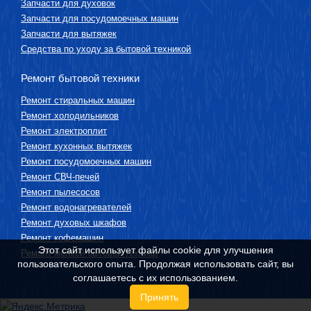
Запчасти для духовок
Запчасти для посудомоечных машин
Запчасти для вытяжек
Средства по уходу за бытовой техникой
Ремонт бытовой техники
Ремонт стиральных машин
Ремонт холодильников
Ремонт электроплит
Ремонт кухонных вытяжек
Ремонт посудомоечных машин
Ремонт СВЧ-печей
Ремонт пылесосов
Ремонт водонагревателей
Ремонт духовых шкафов
Ремонт кофемашин
Этот сайт использует файлы cookie для улучшения
Ремонт мелкой бытовой техники
пользовательского опыта. Продолжая использовать сайт, вы
соглашаетесь с их использованием.
Принять