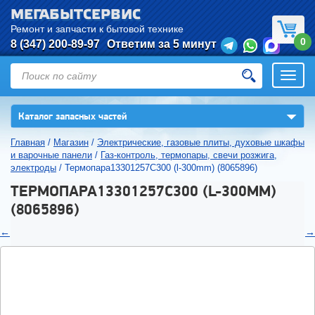
МЕГАБЫТСЕРВИС
Ремонт и запчасти к бытовой технике
0
8 (347) 200-89-97
Ответим за 5 минут
Откры
нави
▼
Каталог запасных частей
Главная
/
Магазин
/
Электрические, газовые плиты, духовые шкафы
и варочные панели
/
Газ-контроль, термопары, свечи розжига,
электроды
/
Термопара13301257C300 (l-300mm) (8065896)
ТЕРМОПАРА13301257C300 (L-300MM)
(8065896)
←
→